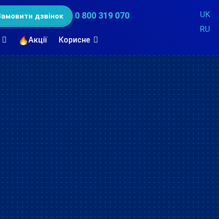
UK
0 800 319 070
Замовити дзвінок
RU
Акції
Корисне