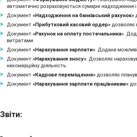
автоматично розраховуються сумарні надходження і
Документ
«Надходження на банківський рахунок»
д
Документ
«Прибутковий касовий ордер»
дозволяє в
Документ
«Рахунок на оплату постачальника
». До
витратами.
Документ
«Нарахування зарплати»
. Додана можлив
Документ
«Нарахування зносу»
. Дозволяє нараховув
некомерційну діяльність.
Документ
«Кадрове переміщення»
дозволяє планува
Документ
«Нарахування зарплати працівникам»
доз
Звіти: