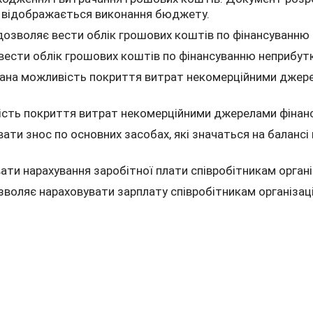
 відображається виконання бюджету.
озволяє вести облік грошових коштів по фінансуванню 
ести облік грошових коштів по фінансуванню неприбутк
дана можливість покриття витрат некомерційними джере
ість покриття витрат некомерційними джерелами фінанс
ати знос по основних засобах, які значаться на балансі 
ти нарахування заробітної плати співробітникам органі
воляє нараховувати зарплату співробітникам організаці