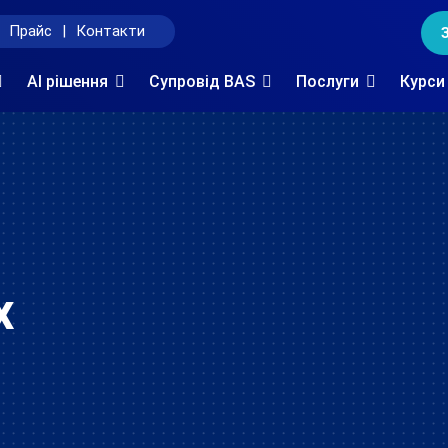
Прайс
|
Контакти
AI рішення
Супровід BAS
Послуги
Курси
х