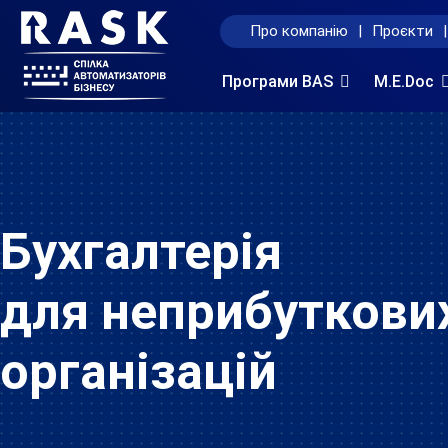
Про компанію
|
Проєкти
|
Програми BAS
M.E.Doc
Бухгалтерія
для неприбуткови
організацій