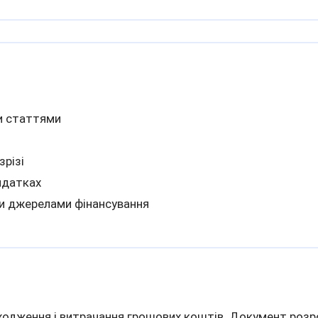
и статтями
зрізі
идатках
и джерелами фінансування
ходження і витрачання грошових коштів. Документ розр