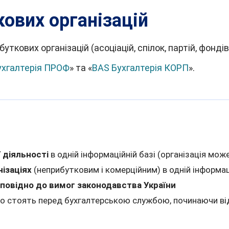
кових організацій
ткових організацій (асоціацій, спілок, партій, фондів
ухгалтерія ПРОФ
» та «
BAS Бухгалтерія КОРП
».
 діяльності
в одній інформаційній базі (організація мож
нізаціях
(неприбутковим і комерційним) в одній інформац
дповідно до вимог законодавства України
що стоять перед бухгалтерською службою, починаючи від