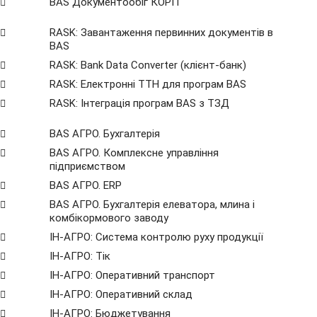
BAS Документообіг КОРП
RASK: Завантаження первинних документів в
BAS
RASK: Bank Data Сonverter (клієнт-банк)
RASK: Електронні ТТН для програм BAS
RASK: Інтеграція програм BAS з ТЗД
BAS АГРО. Бухгалтерія
BAS АГРО. Комплексне управління
підприємством
BAS АГРО. ERP
BAS АГРО. Бухгалтерія елеватора, млина і
комбікормового заводу
ІН-АГРО: Система контролю руху продукції
ІН-АГРО: Тік
ІН-АГРО: Оперативний транспорт
ІН-АГРО: Оперативний склад
ІН-АГРО: Бюджетування