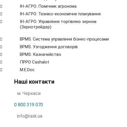
ІН-АГРО: Помічник агронома
ІН-АГРО: Техніко-економічне планування
ІН-АГРО: Управління торгівлею зерном
(Зернотрейдер)
BPMS. Система управління бізнес-процесами
BPМS. Узгодження договорів
BPМS. Казначейство
ПРРО Cashalot
M.E.Doc
Наші контакти
м. Черкаси
0 800 319 070
info@rask.ua