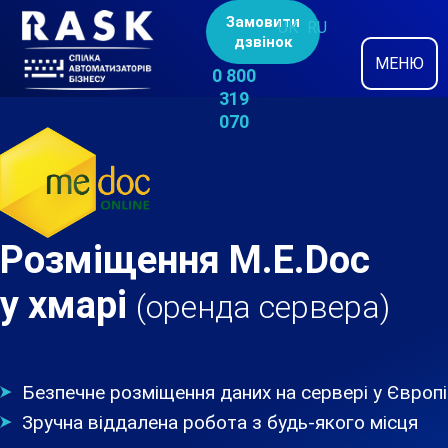
Замовити
UK
RU
дзвінок
МЕНЮ
0 800
319
070
Розміщення M.E.Doc
у хмарі
(оренда сервера)
Безпечне розміщення даних на сервері у Європі
Зручна віддалена робота з будь-якого місця