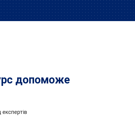
урс допоможе
 експертів