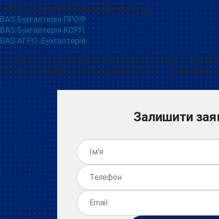
–25% на індивідуальний денний курс
BAS Бухгалтерія ПРОФ
BAS Бухгалтерія КОРП
BAS АГРО. Бухгалтерія
Створіть міцну основу для роботи бухгалтером: від роз
використання BAS у повсякденній роботі — за вигідною 
Залишити зая