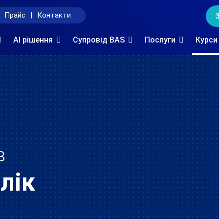
Прайс
|
Контакти
AI рішення
Супровід BAS
Послуги
Курси
в
лік