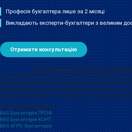
Професія бухгалтера лише за 2 місяці
Викладають експерти-бухгалтери з великим до
Отримати консультацію
Бухгалтерський облік + BAS — вигідніш
Сучасний бухгалтерський облік неможливий без впевне
продуктами BAS. Ми створили ідеальні умови, щоб ви мог
максимальною вигодою для вашого бюджету! Почніть із 
продовжуйте навчання на курсах BAS на спеціальних умо
-50% на групові курси:
BAS Бухгалтерія ПРОФ
BAS Бухгалтерія КОРП
BAS АГРО. Бухгалтерія