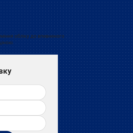
уміння обліку до впевненого
ціною.
вку