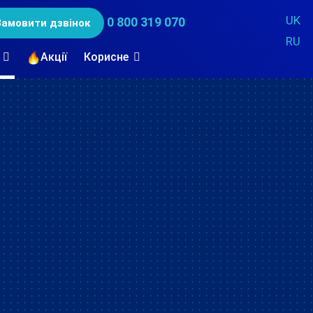
UK
0 800 319 070
Замовити дзвінок
RU
Акції
Корисне