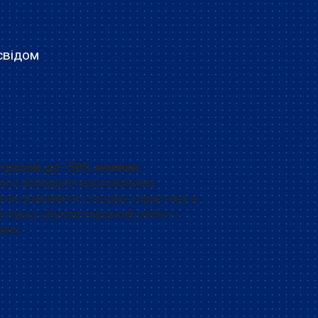
свідом
е разом до -50% знижки
ного володіння програмними
ли опанувати і теорію, і практику з
курсу «Бухгалтерський облік» і
вах: