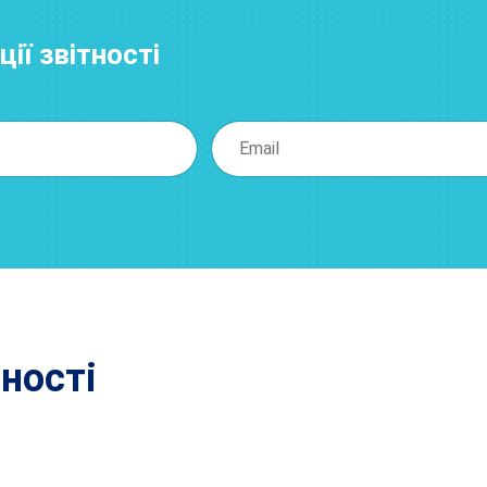
ії звітності
тності