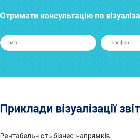
Отримати консультацію по візуалізац
Приклади візуалізації зві
Рентабельність бізнес-напрямків