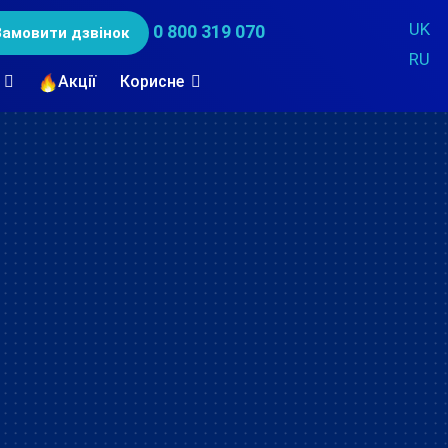
UK
0 800 319 070
Замовити дзвінок
RU
Акції
Корисне