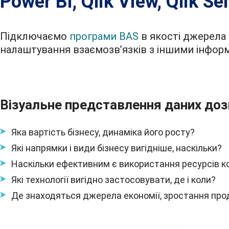
Power Bі, Qlik View, Qlik Se
Підключаємо
програми BAS
в якості джерела 
налаштування взаємозв’язків з іншими інфор
Візуальне представлення даних доз
Яка вартість бізнесу, динаміка його росту?
Які напрямки і види бізнесу вигідніше, наскільки?
Наскільки ефективним є використання ресурсів комп
Які технології вигідно застосовувати, де і коли?
Де знаходяться джерела економії, зростання про