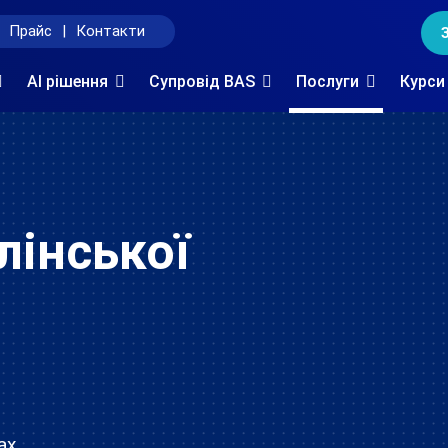
Прайс
|
Контакти
AI рішення
Супровід BAS
Послуги
Курси
лінської
ах