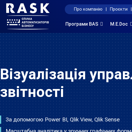
Про компанію
|
Проєкти
|
Програми BAS
M.E.Doc
Візуалізація управ
звітності
За допомогою Power BI, Qlik View, Qlik Sense
Масштабна аналітика у зручних графічних форм