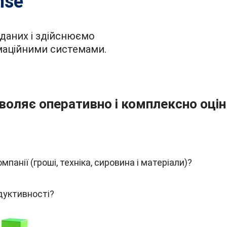
nse
даних і здійснюємо
маційними системами.
воляє оперативно і комплексно оці
анії (гроші, техніка, сировина і матеріали)?
дуктивності?