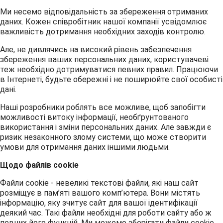
Ми несемо відповідальність за збереження отриманих
даних. Кожен співробітник нашої компанії усвідомлює
важливість дотримання необхідних заходів контролю.
Але, не дивлячись на високий рівень забезпечення
збереження ваших персональних даних, користувачеві
теж необхідно дотримуватися певних правил. Працюючи
в Інтернеті, будьте обережні і не поширюйте свої особисті
дані.
Наші розробники роблять все можливе, щоб запобігти
можливості витоку інформації, необґрунтованого
використання і зміни персональних даних. Але завжди є
ризик незаконного злому системи, що може створити
умови для отримання даних іншими людьми.
Щодо файлів cookie
Файли cookie - невеликі текстові файли, які наш сайт
розміщує в пам’яті вашого комп’ютера. Вони містять
інформацію, яку зчитує сайт для вашої ідентифікації
деякий час. Такі файли необхідні для роботи сайту або ж
певних його функцій. Ми можемо зберігати файли cookie