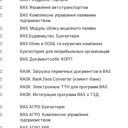
BAS Управління автотранспортом
BAS Комплексне управління паливним
підприємством
BAS. Модуль обліку акцизного палива
BAS Будівництво. Бухгалтерія
BAS Облік в ОСББ та керуючих компаніях
Бухгалтерия для неприбыльных организаций
BAS Документообіг КОРП
RASK: Загрузка первичных документов в BAS
RASK: Bank Data Сonverter (клиент-банк)
RASK: Электронные ТТН для программ BAS
RASK: Интеграция программ BAS з ТЗД
BAS АГРО. Бухгалтерія
BAS АГРО. Комплексне управління
підприємством
BAS АГРО. ERP