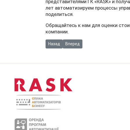
представителями ГК «RASK» и получ
лет автоматизируем процессы управ
поделиться.
Обращайтесь к нам для оценки стои
компании.
Предыдущий: Как подать документы по э
Следующий: УчастиеГК «RASK» в
Назад
Вперед