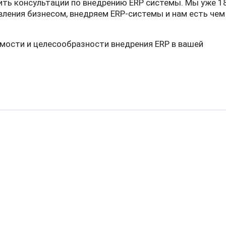
ить консультации по внедрению ERP системы. Мы уже 1
ления бизнесом, внедряем ERP-системы и нам есть чем
мости и целесообразности внедрения ERP в вашей
лектронным больничным в ФСС из программы
 AGROIT FORUM 2021