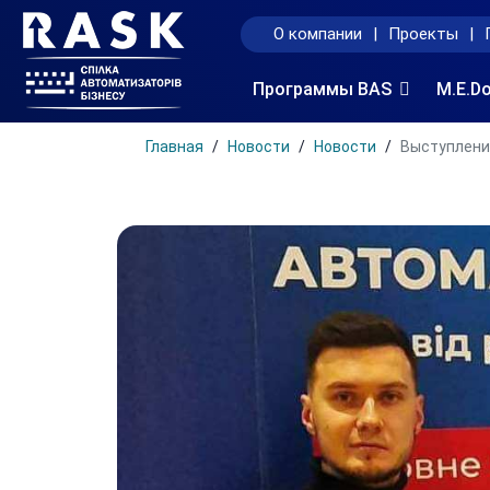
О компании
|
Проекты
|
Программы BAS
M.E.D
Главная
Новости
Новости
Выступлени