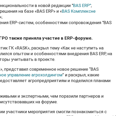
кциональности в новой редакции "
BAS ERP"
;
ешения на базе «BAS ERP» и «
BAS Комплексне
»;
ения ERP-систем, особенностями сопровождения "BAS
ГРО также приняла участие в ERP-форуме.
итик ГК «RASK», раскрыл тему «Как не наступить на
елился опытом и особенностями внедрения BAS ERP, на
торы учитывать в проекте.
», представил современное новое решение “BAS
ное управление агрохолдингом
” и раскрыл, какие
редоставляет агропредприятиям и поделился планами
живыми и экспертными, чем поразили партнеров и
рисутствовавших на форуме.
нии участники мероприятия смогли познакомиться с