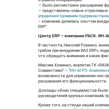
— было рассмотрено расширение фун
— представлены новые отраслевые р
управління паливним підприємством
– компании делились опытом внедр
ERP".
Центр ERP – компания РАСК. ИН-А
В частности, Николай Ровенко, анал
грабли при внедрении BAS ERP», под
что обращать внимание и какие фак
Максим Хоменко, аналитик ГК «RASK
Совместимо” – “
ИН-АГРО: Комплекс
возможности для управления оно п
расширения его функциональности.
Доклады обоих специалистов были 
руководителей крупных компаний, п
Кроме того, на стенде нашей компа