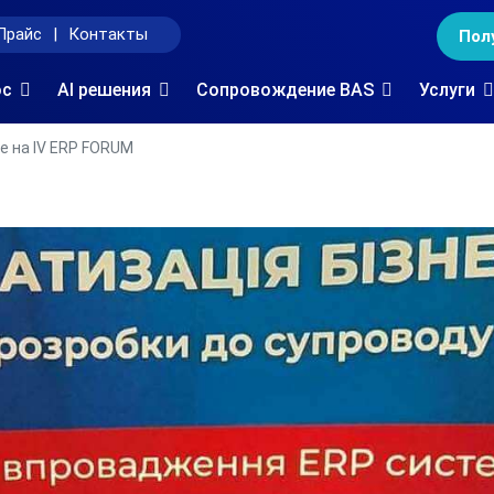
Прайс
|
Контакты
Пол
oc
AI решения
Сопровождение BAS
Услуги
е на IV ERP FORUM