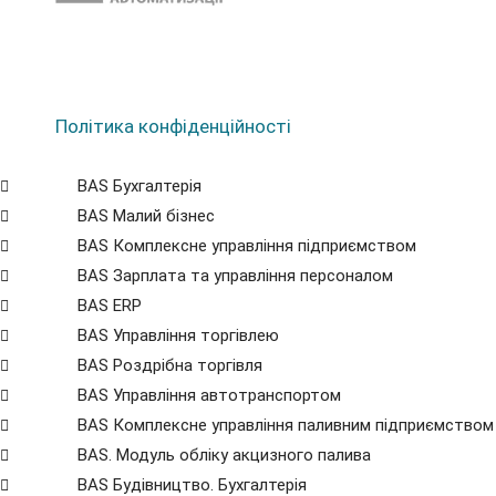
Політика конфіденційності
BAS Бухгалтерія
BAS Малий бізнес
BAS Комплексне управління підприємством
BAS Зарплата та управління персоналом
BAS ERP
BAS Управління торгівлею
BAS Роздрібна торгівля
BAS Управління автотранспортом
BAS Комплексне управління паливним підприємством
BAS. Модуль обліку акцизного палива
BAS Будівництво. Бухгалтерія