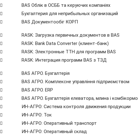
BAS Облік в ОСББ та керуючих компаніях
Бухгалтерия для неприбыльных организаций
BAS Документообіг КОРП
RASK: Загрузка первичных документов в BAS
RASK: Bank Data Сonverter (клиент-банк)
RASK: Электронные ТТН для программ BAS
RASK: Интеграция программ BAS з ТЗД
BAS АГРО. Бухгалтерія
BAS АГРО. Комплексне управління підприємством
BAS АГРО. ERP
BAS АГРО. Бухгалтерія елеватора, млина і комбікорм
ИН-АГРО: Система контроля движения продукции
ИН-АГРО: Ток
ИН-АГРО: Оперативный транспорт
ИН-АГРО: Оперативный склад