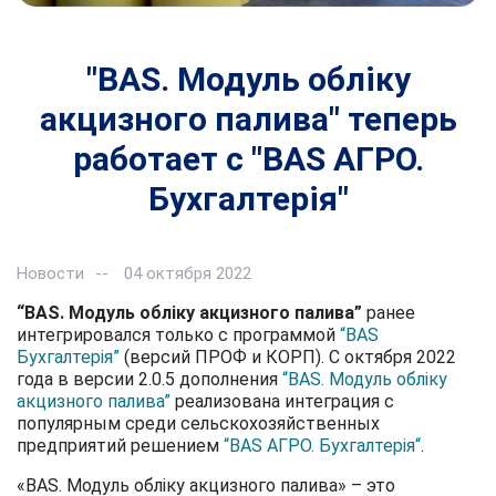
"BAS. Модуль обліку
акцизного палива" теперь
работает с "BAS АГРО.
Бухгалтерія"
Новости
04 октября 2022
“BAS. Модуль обліку акцизного палива”
ранее
интегрировался только с программой
“BAS
Бухгалтерія”
(версий ПРОФ и КОРП). С октября 2022
года в версии 2.0.5 дополнения
“BAS. Модуль обліку
акцизного палива”
реализована интеграция с
популярным среди сельскохозяйственных
предприятий решением
“BAS АГРО. Бухгалтерія“
.
«BAS. Модуль обліку акцизного палива» – это