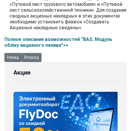
«Путевой лист грузового автомобиля» и «Путевой
лист сельскохозяйственной техники». Для создания
сводных акцизных накладных в этих документах
необходимо установить флажок «Создавать
Акцизные накладные сведены».
Полное описание возможностей “BAS. Модуль
обліку акцизного палива”>>
Предыдущий: Возможное повышение цен на продукты BAS и сер
Следующий: ГК «RASK» 19 лет!
Назад
Вперед
Акции