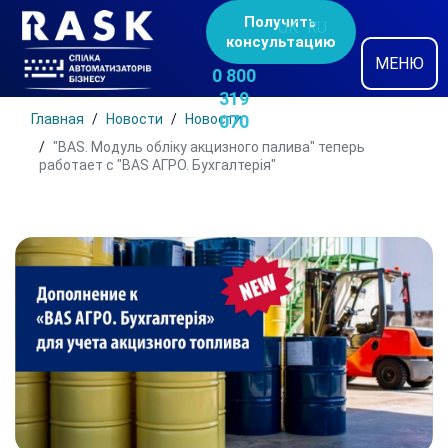
Получить
UK
RU
консультацию
МЕНЮ
0 800
319
Главная
Новости
Новости
070
"BAS. Модуль обліку акцизного палива" теперь
работает с "BAS АГРО. Бухгалтерія"