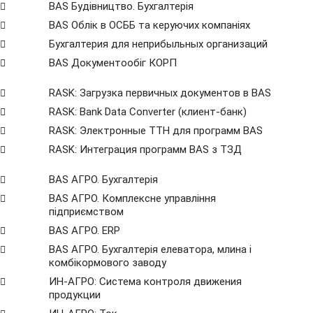
BAS Будівництво. Бухгалтерія
BAS Облік в ОСББ та керуючих компаніях
Бухгалтерия для неприбыльных организаций
BAS Документообіг КОРП
RASK: Загрузка первичных документов в BAS
RASK: Bank Data Сonverter (клиент-банк)
RASK: Электронные ТТН для программ BAS
RASK: Интеграция программ BAS з ТЗД
BAS АГРО. Бухгалтерія
BAS АГРО. Комплексне управління
підприємством
BAS АГРО. ERP
BAS АГРО. Бухгалтерія елеватора, млина і
комбікормового заводу
ИН-АГРО: Система контроля движения
продукции