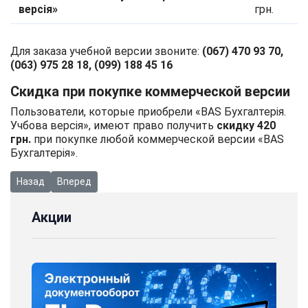
версія»
грн.
Для заказа учебной версии звоните:
(067) 470 93 70,
(063) 975 28 18, (099) 188 45 16
Скидка при покупке коммерческой версии
Пользователи, которые приобрели «BAS Бухгалтерія.
Учбова версія», имеют право получить
скидку 420
грн.
при покупке любой коммерческой версии «BAS
Бухгалтерія».
Предыдущий: Новинка! Загрузка внешних отчетов с помощью с
Следующий: Как подать документы по электронным 
Назад
Вперед
Акции