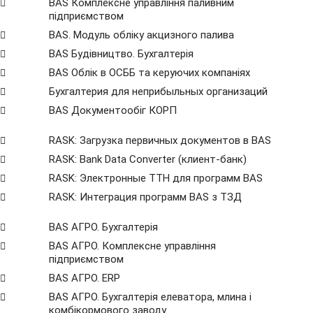
BAS Комплексне управління паливним
підприємством
BAS. Модуль обліку акцизного палива
BAS Будівництво. Бухгалтерія
BAS Облік в ОСББ та керуючих компаніях
Бухгалтерия для неприбыльных организаций
BAS Документообіг КОРП
RASK: Загрузка первичных документов в BAS
RASK: Bank Data Сonverter (клиент-банк)
RASK: Электронные ТТН для программ BAS
RASK: Интеграция программ BAS з ТЗД
BAS АГРО. Бухгалтерія
BAS АГРО. Комплексне управління
підприємством
BAS АГРО. ERP
BAS АГРО. Бухгалтерія елеватора, млина і
комбікормового заводу