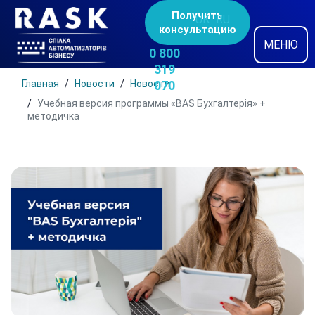
Получить
UK
RU
консультацию
МЕНЮ
0 800
319
Главная
Новости
Новости
070
Учебная версия программы «BAS Бухгалтерія» +
методичка