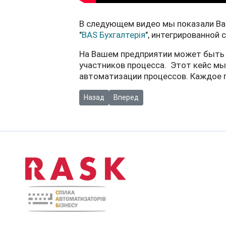
В следующем видео мы показали Ва
"
BAS Бухгалтерія
", интегрированной с
На Вашем предприятии может быть с
участников процесса. Этот кейс м
автоматизации процессов. Каждое 
Предыдущий: Новинка! Модуль для автом
Следующий: Новые внешние регл
Назад
Вперед