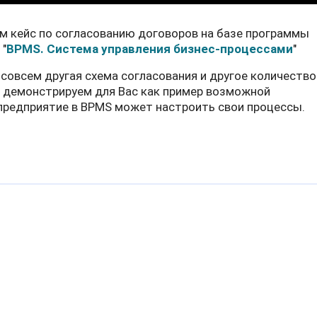
м кейс по согласованию договоров на базе программы
 "
BPMS. Система управления бизнес-процессами
"
овсем другая схема согласования и другое количество
ы демонстрируем для Вас как пример возможной
предприятие в BPMS может настроить свои процессы.
атического формирования электронных ТТН в программах BAS
аментированные отчеты "Декларация по НДС", "Уточняющий расч