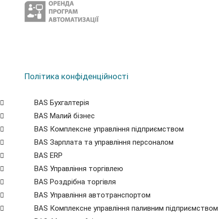
Політика конфіденційності
BAS Бухгалтерія
BAS Малий бізнес
BAS Комплексне управління підприємством
BAS Зарплата та управління персоналом
BAS ERP
BAS Управління торгівлею
BAS Роздрібна торгівля
BAS Управління автотранспортом
BAS Комплексне управління паливним підприємством