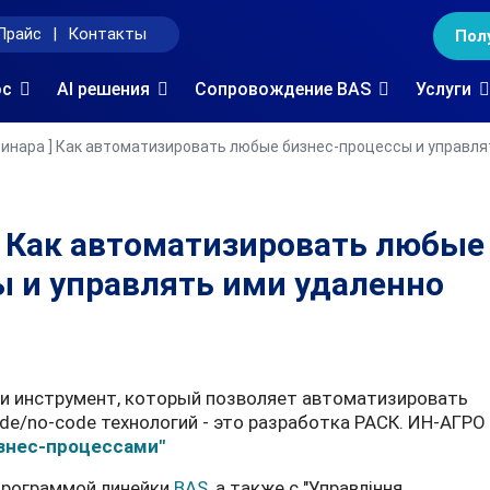
Прайс
|
Контакты
Пол
oc
AI решения
Сопровождение BAS
Услуги
бинара ] Как автоматизировать любые бизнес-процессы и управля
 ] Как автоматизировать любые
ы и управлять ими удаленно
и инструмент, который позволяет автоматизировать
e/no-code технологий - это разработка РАСК. ИН-АГРО
знес-процессами"
 программой линейки
BAS
, а также с "Управління