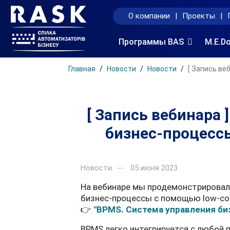
О компании
|
Проекты
|
Программы BAS
M.E.D
Главная
Новости
Новости
[ Запись ве
[ Запись вебинара
бизнес-процесс
Новости
05 июня 2023
На вебинаре мы продемонстрировал
бизнес-процессы с помощью low-cod
👉
"BPMS. Система управления би
BPMS легко интегрируется с любой