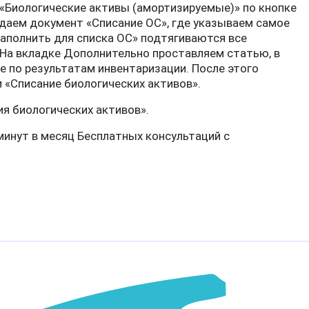
е «Биологические активы (амортизируемые)» по кнопке
аем документ «Списание ОС», где указываем самое
Заполнить для списка ОС» подтягиваются все
 На вкладке Дополнительно проставляем статью, в
 по результатам инвентаризации. После этого
 «Списание биологических активов».
я биологических активов».
минут в месяц Бесплатных консультаций с
имости продукции, которая используется в собственном производ
ерации передачи прав пайщика в "BAS АГРО. Бухгалтерія"