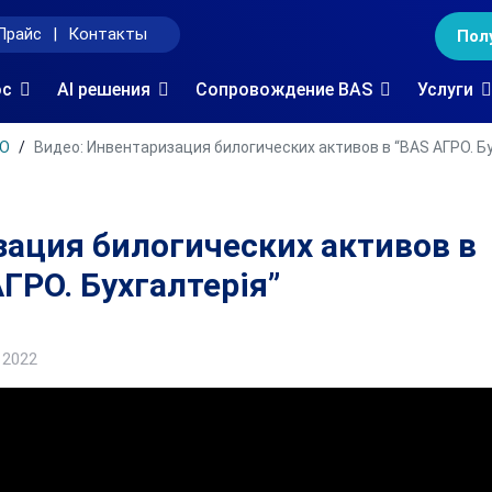
Прайс
|
Контакты
Пол
oc
AI решения
Сопровождение BAS
Услуги
РО
Видео: Инвентаризация билогических активов в “BAS АГРО. Бу
зация билогических активов в
ГРО. Бухгалтерія”
 2022