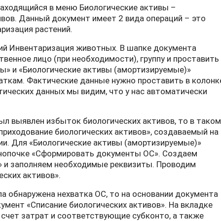
находящийся в меню Биологические активы –
вов. Данный документ имеет 2 вида операций – это
ризация растений.
ий Инвентаризация животных. В шапке документа
венное лицо (при необходимости), группу и проставить
вы» и «Биологические активы (амортизируемые)»
аткам. Фактические данные нужно проставить в колонк
тических данных мы видим, что у нас автоматически
был выявлен избыток биологических активов, то в таком
приходование биологических активов», создаваемый на
ии. Для «Биологические активы (амортизируемые)»
нопочке «Сформировать документы ОС». Создаем
» и заполняем необходимые реквизиты. Проводим
ских активов».
ла обнаружена нехватка ОС, то на основании документа
мент «Списание биологических активов». На вкладке
счет затрат и соответствующие субконто, а также