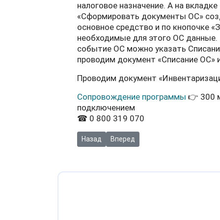
налоговое назначение. А на вкладк
«Сформировать документы ОС» созд
основное средство и по кнопочке «
необходимые для этого ОС данные.
событие ОС можно указать Списание
проводим документ «Списание ОС» и
Проводим документ «Инвентаризаци
Сопровождение программы
👉 300 
подключением
☎ 0 800 319 070
Предыдущий: Видео: Определение себесто
Следующий: Видео: Отражение оп
Назад
Вперед