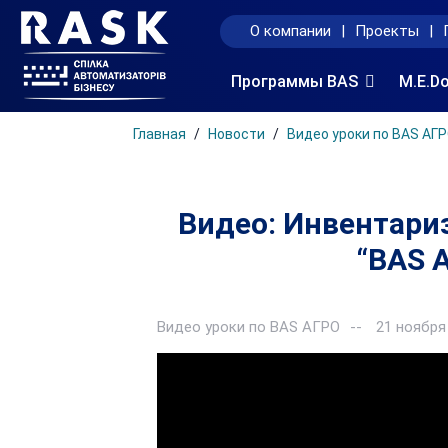
О компании
|
Проекты
|
Программы BAS
M.E.D
Главная
Новости
Видео уроки по BAS АГ
Видео: Инвентари
“BAS А
Видео уроки по BAS АГРО
21 ноября