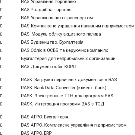
BAS Управління торгівлею
BAS Роздрібна торгівля
BAS Управління автотранспортом
BAS Комплексне управління паливним підприємством
BAS. Модуль обліку акцизного палива
BAS Будівництво. Бухгалтерія
BAS Облік в ОСББ та керуючих компаніях
Бухгалтерия для неприбыльных организаций
BAS Документообіг КОРП
RASK: Загрузка первичных документов в BAS
RASK: Bank Data Сonverter (клиент-банк)
RASK: Электронные ТТН для программ BAS
RASK: Интеграция программ BAS з ТЗД
BAS АГРО. Бухгалтерія
BAS АГРО. Комплексне управління підприємством
BAS АГРО. ERP