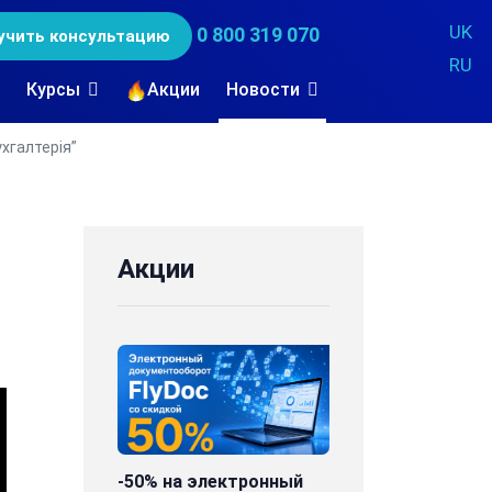
UK
0 800 319 070
учить консультацию
RU
Курсы
Акции
Новости
хгалтерія”
Акции
-50% на электронный