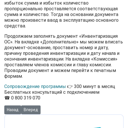
избыток сумма и избыток количество
пропорционально проставляется соответствующая
сумма и количество. Тогда на основании документа
можно произвести ввод в эксплуатацию основного
средства.
Продолжаем заполнять документ «Инвентаризация
ОС». На вкладке «Дополнительно» мы можем вписать
документ-основание, проставить номер и дату,
причину проведения инвентаризации и дату начала и
окончания инвентаризации. На вкладке «Комиссия»
проставляем членов комиссии и главу комиссии.
Проводим документ и можем перейти к печатным
формам.
Сопровождение программы
👉 300 минут в месяц
Бесплатных консультаций с подключением
☎ 0 800 319 070
Предыдущий: Видео: Инвентаризация товаров на складе, немат
Следующий: Видео: Изменение налогового назначения 
Назад
Вперед