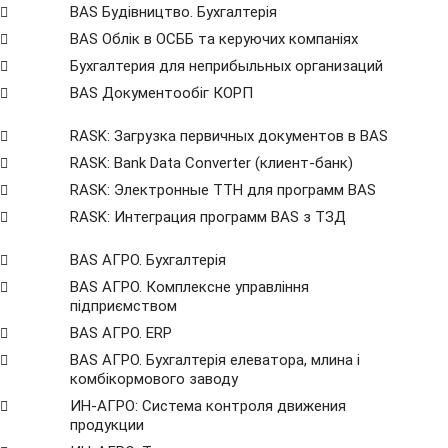
BAS Будівництво. Бухгалтерія
BAS Облік в ОСББ та керуючих компаніях
Бухгалтерия для неприбыльных организаций
BAS Документообіг КОРП
RASK: Загрузка первичных документов в BAS
RASK: Bank Data Сonverter (клиент-банк)
RASK: Электронные ТТН для программ BAS
RASK: Интеграция программ BAS з ТЗД
BAS АГРО. Бухгалтерія
BAS АГРО. Комплексне управління
підприємством
BAS АГРО. ERP
BAS АГРО. Бухгалтерія елеватора, млина і
комбікормового заводу
ИН-АГРО: Система контроля движения
продукции