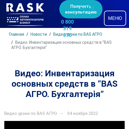
Получить
UK
RU
консультацию
МЕНЮ
0 800
319
Главная
Новости
Видео уроки по BAS АГРО
070
Видео: Инвентаризация основных средств в “BAS
АГРО. Бухгалтерія”
Видео: Инвентаризация
основных средств в “BAS
АГРО. Бухгалтерія”
Видео уроки по BAS АГРО
04 ноября 2022