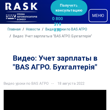
Получить
UK
RU
консультацию
МЕНЮ
0 800
319
Главная
Новости
Видео уроки по BAS АГРО
070
Видео: Учет зарплаты в "BAS АГРО. Бухгалтерія"
Видео: Учет зарплаты в
"BAS АГРО. Бухгалтерія"
Видео уроки по BAS АГРО
18 августа 2022