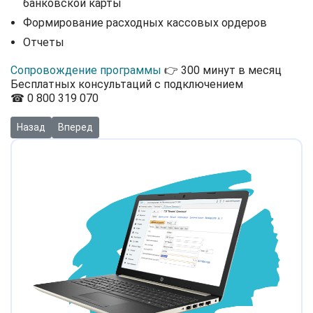
банковской карты
Формирование расходных кассовых ордеров
Отчеты
Сопровождение программы
👉 300 минут в месяц
Бесплатных консультаций с подключением
☎ 0 800 319 070
Предыдущий: Видео: Учет биологических активов в "BAS АГРО. 
Следующий: Видео: Учет затрат и расчет себестоимос
Назад
Вперед