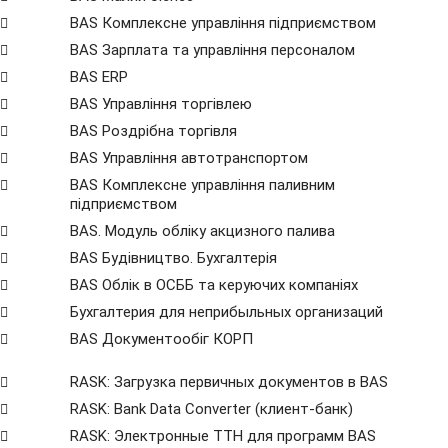
BAS Комплексне управління підприємством
BAS Зарплата та управління персоналом
BAS ERP
BAS Управління торгівлею
BAS Роздрібна торгівля
BAS Управління автотранспортом
BAS Комплексне управління паливним
підприємством
BAS. Модуль обліку акцизного палива
BAS Будівництво. Бухгалтерія
BAS Облік в ОСББ та керуючих компаніях
Бухгалтерия для неприбыльных организаций
BAS Документообіг КОРП
RASK: Загрузка первичных документов в BAS
RASK: Bank Data Сonverter (клиент-банк)
RASK: Электронные ТТН для программ BAS