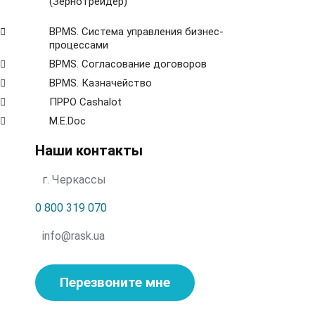
(Зернотрейдер)
ВРМS. Система управления бизнес-
процессами
BPMS. Согласование договоров
BPМS. Казначейство
ПРРО Cashalot
M.E.Doc
Наши контакты
г. Черкассы
0 800 319 070
info@rask.ua
Перезвоните мне