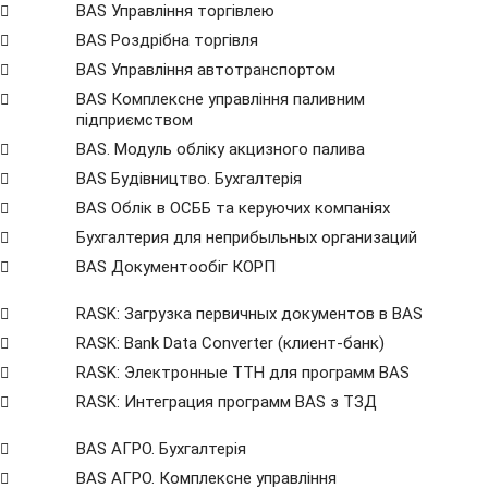
BAS Управління торгівлею
BAS Роздрібна торгівля
BAS Управління автотранспортом
BAS Комплексне управління паливним
підприємством
BAS. Модуль обліку акцизного палива
BAS Будівництво. Бухгалтерія
BAS Облік в ОСББ та керуючих компаніях
Бухгалтерия для неприбыльных организаций
BAS Документообіг КОРП
RASK: Загрузка первичных документов в BAS
RASK: Bank Data Сonverter (клиент-банк)
RASK: Электронные ТТН для программ BAS
RASK: Интеграция программ BAS з ТЗД
BAS АГРО. Бухгалтерія
BAS АГРО. Комплексне управління