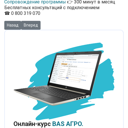
Сопровождение программы
👉 300 минут в месяц
Бесплатных консультаций с подключением
☎ 0 800 319 070
Предыдущий: Видео: Применение налоговой социальной льготы
Следующий: Видео: Как перевести работника на другу
Назад
Вперед
Онлайн-курс
BAS АГРО.