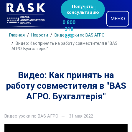
Получить
UK
RU
консультацию
МЕНЮ
0 800
319
Главная
Новости
Видео уроки по BAS АГРО
070
Видео: Как принять на работу совместителя в "BAS
АГРО. Бухгалтерія"
Видео: Как принять на
работу совместителя в "BAS
АГРО. Бухгалтерія"
Видео уроки по BAS АГРО
31 мая 2022