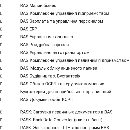
BAS Малий бізнес
BAS Комплексне управління підприємством
BAS Зарплата та управління персоналом
BAS ERP
BAS Управління торгівлею
BAS Роздрібна торгівля
BAS Управління автотранспортом
BAS Комплексне управління паливним підприємством
BAS. Модуль обліку акцизного палива
BAS Будівництво. Бухгалтерія
BAS Облік в ОСББ та керуючих компаніях
Бухгалтерия для неприбыльных организаций
BAS Документообіг КОРП
RASK: Загрузка первичных документов в BAS
RASK: Bank Data Сonverter (клиент-банк)
RASK: Электронные ТТН для программ BAS