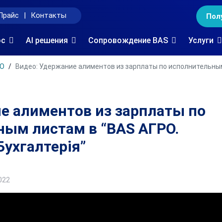
Прайс
|
Контакты
Пол
oc
AI решения
Сопровождение BAS
Услуги
РО
Видео: Удержание алиментов из зарплаты по исполнительным 
е алиментов из зарплаты по
ым листам в “BAS АГРО.
Бухгалтерія”
022