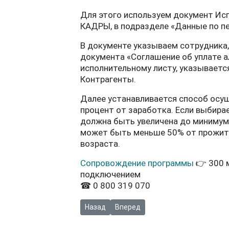
Для этого используем документ Исп
КАДРЫ, в подразделе «Данные по пе
В документе указываем сотрудника,
документа «Соглашение об уплате а
исполнительному листу, указывается
Контрагенты.
Далее устанавливается способ осу
процент от заработка. Если выбира
должна быть увеличена до минимум
может быть меньше 50% от прожит
возраста.
Сопровождение программы
👉 300 
подключением
☎ 0 800 319 070
Предыдущий: Видео: Прекращение оплаты 
Следующий: Видео: Анализ матери
Назад
Вперед