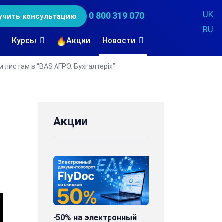
UK
0 800 319 070
учить консультацию
RU
Курсы
Акции
Новости
листам в “BAS АГРО. Бухгалтерія”
Акции
-50% на электронный