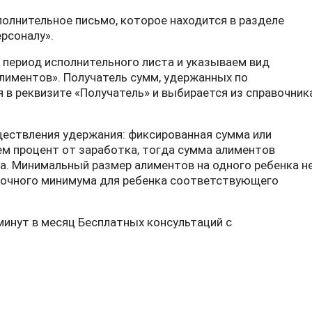
олнительное письмо, которое находится в разделе
рсоналу».
 период исполнительного листа и указываем вид
лиментов». Получатель сумм, удержанных по
 в реквизите «Получатель» и выбирается из справочник
ществления удержания: фиксированная сумма или
ем процент от заработка, тогда сумма алиментов
а. Минимальный размер алиментов на одного ребенка н
очного минимума для ребенка соответствующего
минут в месяц Бесплатных консультаций с
мобилизованным по среднему заработку в “BAS АГРО. Бухгалтері
алов, списанных на производство, в “BAS АГРО. Бухгалтерія”