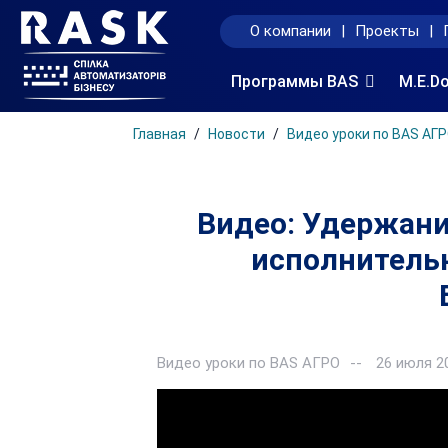
О компании
|
Проекты
|
Программы BAS
M.E.D
Главная
Новости
Видео уроки по BAS АГ
Видео: Удержани
исполнительн
Видео уроки по BAS АГРО
26 июля 2