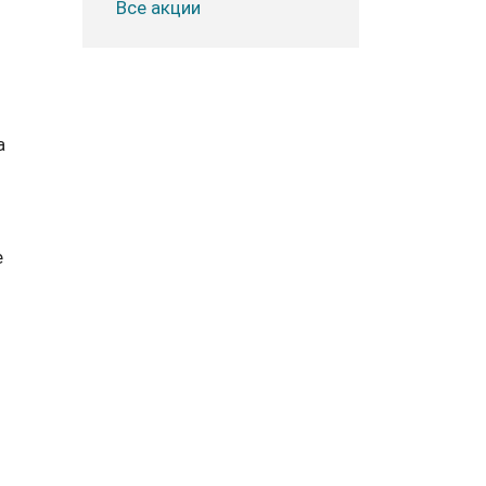
Все акции
а
е
я”