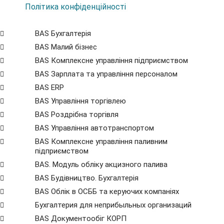
Політика конфіденційності
BAS Бухгалтерія
BAS Малий бізнес
BAS Комплексне управління підприємством
BAS Зарплата та управління персоналом
BAS ERP
BAS Управління торгівлею
BAS Роздрібна торгівля
BAS Управління автотранспортом
BAS Комплексне управління паливним
підприємством
BAS. Модуль обліку акцизного палива
BAS Будівництво. Бухгалтерія
BAS Облік в ОСББ та керуючих компаніях
Бухгалтерия для неприбыльных организаций
BAS Документообіг КОРП