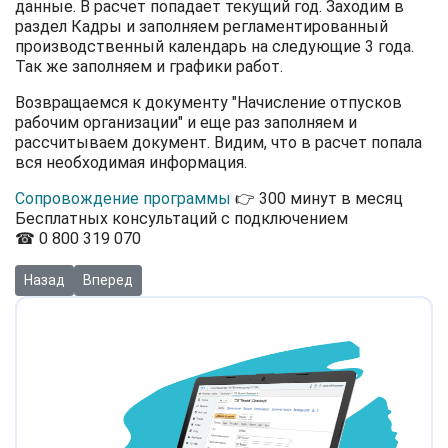
данные. В расчет попадает текущий год. Заходим в
раздел Кадры и заполняем регламентированный
производственный календарь на следующие 3 года.
Так же заполняем и графики работ.
Возвращаемся к документу "Начисление отпусков
рабочим организации" и еще раз заполняем и
рассчитываем документ. Видим, что в расчет попала
вся необходимая информация.
Сопровождение программы
👉 300 минут в месяц
Бесплатных консультаций с подключением
☎ 0 800 319 070
Предыдущий: Видео: Как формировать объединенную отчетность
Следующий: Видео: Заполнение новой формы Налогово
Назад
Вперед