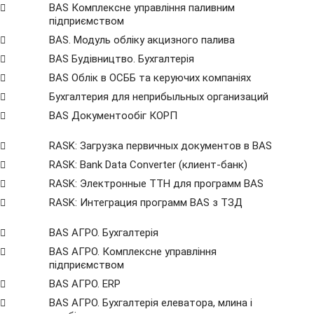
BAS Комплексне управління паливним
підприємством
BAS. Модуль обліку акцизного палива
BAS Будівництво. Бухгалтерія
BAS Облік в ОСББ та керуючих компаніях
Бухгалтерия для неприбыльных организаций
BAS Документообіг КОРП
RASK: Загрузка первичных документов в BAS
RASK: Bank Data Сonverter (клиент-банк)
RASK: Электронные ТТН для программ BAS
RASK: Интеграция программ BAS з ТЗД
BAS АГРО. Бухгалтерія
BAS АГРО. Комплексне управління
підприємством
BAS АГРО. ERP
BAS АГРО. Бухгалтерія елеватора, млина і