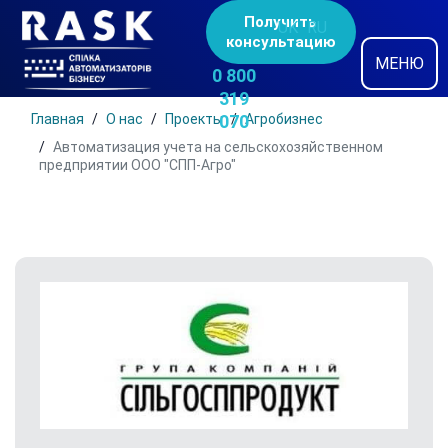
Получить
UK
RU
консультацию
МЕНЮ
0 800
319
Главная
О нас
Проекты
070
Агробизнес
Автоматизация учета на сельскохозяйственном
предприятии ООО "СПП-Агро"