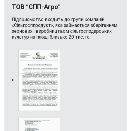
ТОВ “СПП-Агро”
Підприємство входить до групи компаній
«Сільгосппродукт», яка займається зберіганням
зернових і виробництвом сільгосподарських
культур на площі близько 20 тис. га