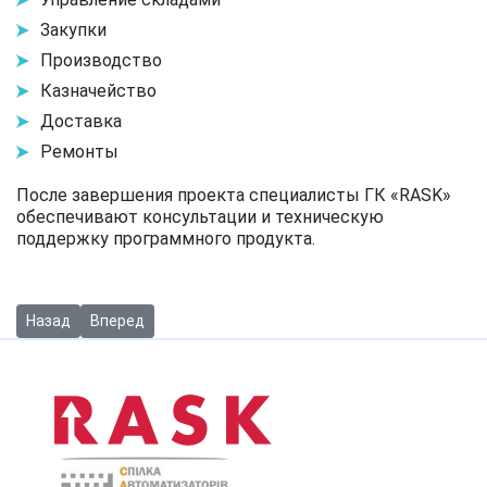
Закупки
Производство
Казначейство
Доставка
Ремонты
После завершения проекта специалисты ГК «RASK»
обеспечивают консультации и техническую
поддержку программного продукта.
Предыдущий: Внедрение единой системы управления и учета н
Следующий: Создание единой системы для управлени
Назад
Вперед