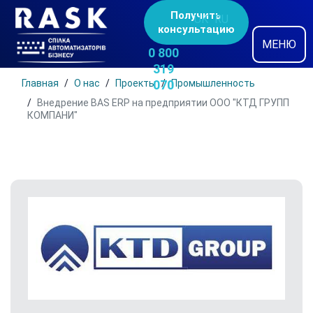
Получить
UK
RU
консультацию
МЕНЮ
0 800
319
Главная
О нас
Проекты
070
Промышленность
Внедрение BAS ERP на предприятии ООО "КТД ГРУПП
КОМПАНИ"