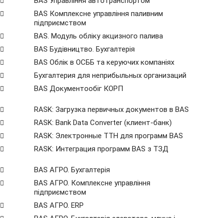
BAS Управління автотранспортом
BAS Комплексне управління паливним
підприємством
BAS. Модуль обліку акцизного палива
BAS Будівництво. Бухгалтерія
BAS Облік в ОСББ та керуючих компаніях
Бухгалтерия для неприбыльных организаций
BAS Документообіг КОРП
RASK: Загрузка первичных документов в BAS
RASK: Bank Data Сonverter (клиент-банк)
RASK: Электронные ТТН для программ BAS
RASK: Интеграция программ BAS з ТЗД
BAS АГРО. Бухгалтерія
BAS АГРО. Комплексне управління
підприємством
BAS АГРО. ERP