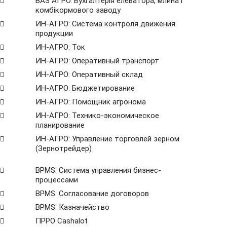
BAS АГРО. Бухгалтерія елеватора, млина і
комбікормового заводу
ИН-АГРО: Система контроля движения
продукции
ИН-АГРО: Ток
ИН-АГРО: Оперативный транспорт
ИН-АГРО: Оперативный склад
ИН-АГРО: Бюджетирование
ИН-АГРО: Помощник агронома
ИН-АГРО: Технико-экономическое
планирование
ИН-АГРО: Управление торговлей зерном
(Зернотрейдер)
ВРМS. Система управления бизнес-
процессами
BPMS. Согласование договоров
BPМS. Казначейство
ПРРО Cashalot