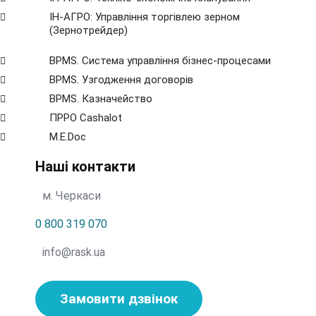
ІН-АГРО: Управління торгівлею зерном
(Зернотрейдер)
BPMS. Система управління бізнес-процесами
BPМS. Узгодження договорів
BPМS. Казначейство
ПРРО Cashalot
M.E.Doc
Наші контакти
м. Черкаси
0 800 319 070
info@rask.ua
Замовити дзвінок