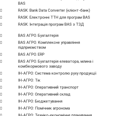
BAS
RASK: Bank Data Сonverter (клієнт-банк)
RASK: Електронні ТТН для програм BAS
RASK: Інтеграція програм BAS з ТЗД
BAS АГРО. Бухгалтерія
BAS АГРО. Комплексне управління
підприємством
BAS АГРО. ERP
BAS АГРО. Бухгалтерія елеватора, млина і
комбікормового заводу
ІН-АГРО: Система контролю руху продукції
ІН-АГРО: Тік
ІН-АГРО: Оперативний транспорт
ІН-АГРО: Оперативний склад
ІН-АГРО: Бюджетування
ІН-АГРО: Помічник агронома
ІН-АГРО: Техніко-економічне планування