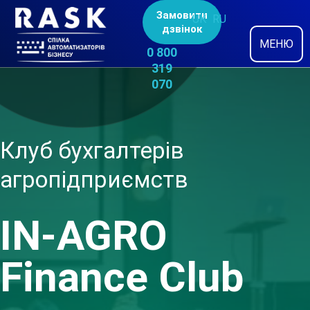
Замовити
UK
RU
дзвінок
МЕНЮ
0 800
319
070
Клуб бухгалтерів
агропідприємств
IN-AGRO
Finance Club