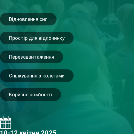
Відновлення сил
Простір для відпочинку
Перезавантаження
Спілкування з колегами
Корисне ком'юніті
10-12 квітня 2025