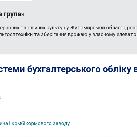
а група»
ернових та олійних культур у Житомирській області, роз
ільгосптехніки та зберігання врожаю у власному елеватор
стеми бухгалтерського обліку 
5
лина і комбікормового заводу