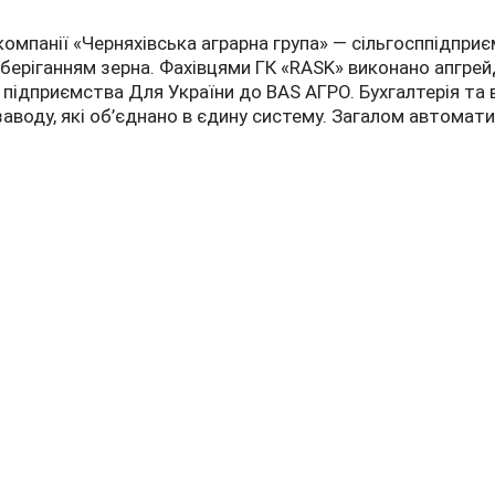
омпанії «Черняхівська аграрна група» — сільгосппідпри
беріганням зерна. Фахівцями ГК «RASK» виконано апгре
 підприємства Для України до BAS АГРО. Бухгалтерія та
аводу, які об’єднано в єдину систему. Загалом автомат