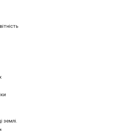
вітність
х
іки
і землі.
и.