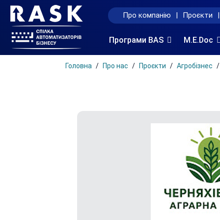
Про компанію
|
Проєкти
|
Програми BAS
M.E.Doc
Головна
Про нас
Проєкти
Агробізнес