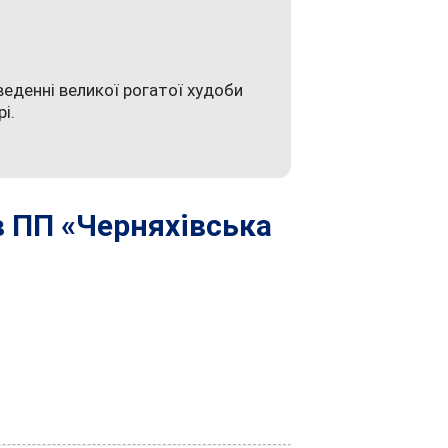
веденні великої рогатої худоби
і.
в ПП «Черняхівська