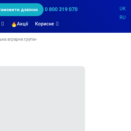
UK
0 800 319 070
Замовити дзвінок
RU
Акції
Корисне
ька аграрна група»