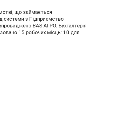
ємстві, що займається
йд системи з Підприємство
 впроваджено BAS АГРО. Бухгалтерія
изовано 15 робочих місць: 10 для