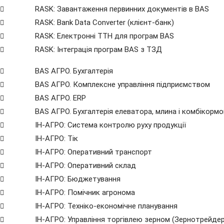
RASK: Завантаження первинних документів в BAS
RASK: Bank Data Сonverter (клієнт-банк)
RASK: Електронні ТТН для програм BAS
RASK: Інтеграція програм BAS з ТЗД
BAS АГРО. Бухгалтерія
BAS АГРО. Комплексне управління підприємством
BAS АГРО. ERP
BAS АГРО. Бухгалтерія елеватора, млина і комбікорм
ІН-АГРО: Система контролю руху продукції
ІН-АГРО: Тік
ІН-АГРО: Оперативний транспорт
ІН-АГРО: Оперативний склад
ІН-АГРО: Бюджетування
ІН-АГРО: Помічник агронома
ІН-АГРО: Техніко-економічне планування
ІН-АГРО: Управління торгівлею зерном (Зернотрейдер