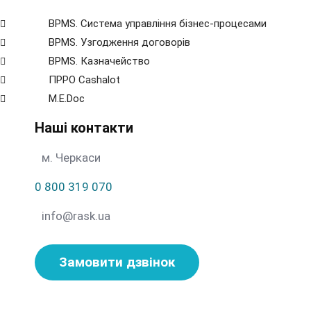
BPMS. Система управління бізнес-процесами
BPМS. Узгодження договорів
BPМS. Казначейство
ПРРО Cashalot
M.E.Doc
Наші контакти
м. Черкаси
0 800 319 070
info@rask.ua
Замовити дзвінок