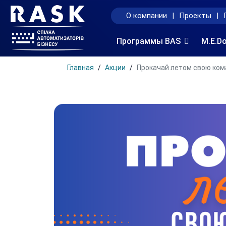
О компании
|
Проекты
|
Программы BAS
M.E.D
Главная
Акции
Прокачай летом свою ком