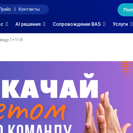
Прайс
|
Контакты
Пол
oc
AI решения
Сопровождение BAS
Услуги
анду 1+1=3!