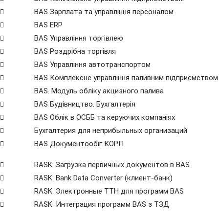
BAS Зарплата та управління персоналом
BAS ERP
BAS Управління торгівлею
BAS Роздрібна торгівля
BAS Управління автотранспортом
BAS Комплексне управління паливним підприємством
BAS. Модуль обліку акцизного палива
BAS Будівництво. Бухгалтерія
BAS Облік в ОСББ та керуючих компаніях
Бухгалтерия для неприбыльных организаций
BAS Документообіг КОРП
RASK: Загрузка первичных документов в BAS
RASK: Bank Data Сonverter (клиент-банк)
RASK: Электронные ТТН для программ BAS
RASK: Интеграция программ BAS з ТЗД