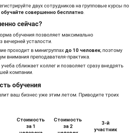
егистрируйте двух сотрудников на групповые курсы по
 обучайте совершенно бесплатно
.
менно сейчас?
орма обучения позволяет максимально
з вечерней усталости.
ие проходит в минигруппах
до 10 человек
, поэтому
ум внимания преподавателя-практика.
учеба сближает коллег и позволяет сразу внедрять
шей компании.
сть обучения
илит ваш бизнес уже этим летом. Приводите троих
Стоимость
Стоимость
3-й
за 1
за 2
участник
человека
человек