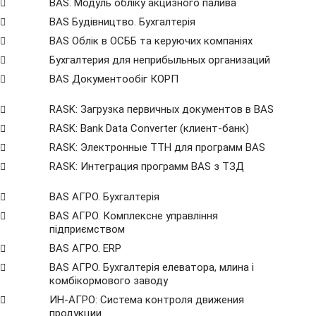
BAS. Модуль обліку акцизного палива
BAS Будівництво. Бухгалтерія
BAS Облік в ОСББ та керуючих компаніях
Бухгалтерия для неприбыльных организаций
BAS Документообіг КОРП
RASK: Загрузка первичных документов в BAS
RASK: Bank Data Сonverter (клиент-банк)
RASK: Электронные ТТН для программ BAS
RASK: Интеграция программ BAS з ТЗД
BAS АГРО. Бухгалтерія
BAS АГРО. Комплексне управління
підприємством
BAS АГРО. ERP
BAS АГРО. Бухгалтерія елеватора, млина і
комбікормового заводу
ИН-АГРО: Система контроля движения
продукции