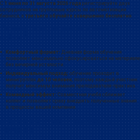
С
1 июня по 31 августа 2026 года
регистрируйте двух
сотрудников на групповые курсы по автоматизации
бизнеса, а
третьего обучайте совершенно бесплатно
.
Почему следует учиться именно
сейчас?
Комфортный формат:
Дневная форма обучения
позволяет максимально сфокусироваться на материале
без вечерней усталости.
Индивидуальный подход:
обучение проходит в
минигруппах
до 10 человек
, поэтому каждый участник
получит максимум внимания преподавателя-практика.
Командный эффект:
Совместная учеба сближает
коллег и позволяет сразу внедрять полученные знания
в процессы вашей компании.
Акционные курсы и стоимость
обучения