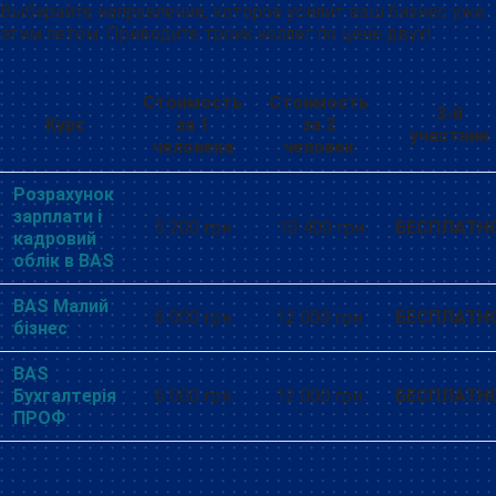
Выбирайте направление, которое усилит ваш бизнес уже
этим летом. Приводите троих коллег по цене двух!
Стоимость
Стоимость
3-й
Курс
за 1
за 2
участник
человека
человек
Розрахунок
зарплати і
5 200 грн
10 400 грн
БЕСПЛАТН
кадровий
облік в BAS
BAS Малий
6 000 грн
12 000 грн
БЕСПЛАТН
бізнес
BAS
Бухгалтерія
6 000 грн
12 000 грн
БЕСПЛАТН
ПРОФ