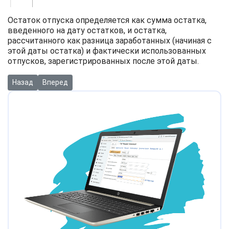
Остаток отпуска определяется как сумма остатка,
введенного на дату остатков, и остатка,
рассчитанного как разница заработанных (начиная с
этой даты остатка) и фактически использованных
отпусков, зарегистрированных после этой даты.
Предыдущий: Инструкция по использованию модуля автомати
Следующий: Инструкция: Автоматическое заполнение 
Назад
Вперед