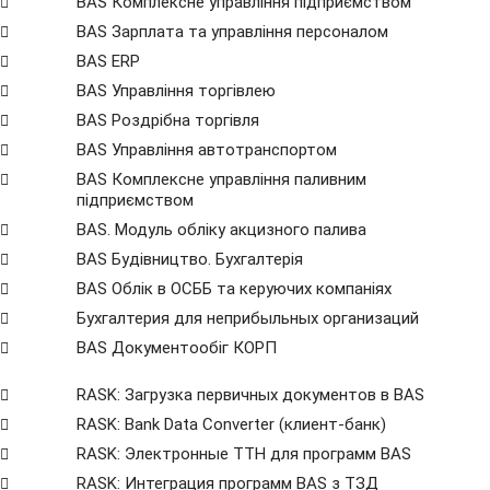
BAS Комплексне управління підприємством
BAS Зарплата та управління персоналом
BAS ERP
BAS Управління торгівлею
BAS Роздрібна торгівля
BAS Управління автотранспортом
BAS Комплексне управління паливним
підприємством
BAS. Модуль обліку акцизного палива
BAS Будівництво. Бухгалтерія
BAS Облік в ОСББ та керуючих компаніях
Бухгалтерия для неприбыльных организаций
BAS Документообіг КОРП
RASK: Загрузка первичных документов в BAS
RASK: Bank Data Сonverter (клиент-банк)
RASK: Электронные ТТН для программ BAS
RASK: Интеграция программ BAS з ТЗД