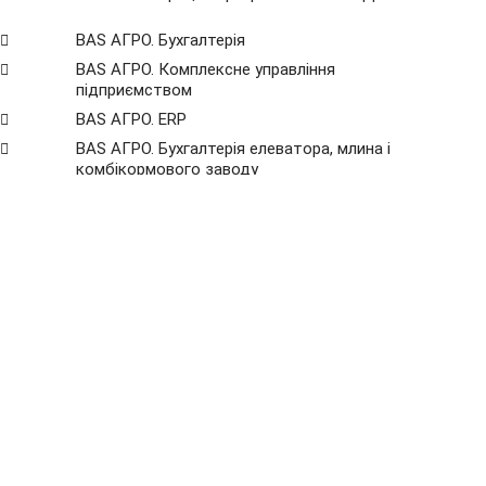
BAS АГРО. Бухгалтерія
BAS АГРО. Комплексне управління
підприємством
BAS АГРО. ERP
BAS АГРО. Бухгалтерія елеватора, млина і
комбікормового заводу
ИН-АГРО: Система контроля движения
продукции
ИН-АГРО: Ток
ИН-АГРО: Оперативный транспорт
ИН-АГРО: Оперативный склад
ИН-АГРО: Бюджетирование
ИН-АГРО: Помощник агронома
ИН-АГРО: Технико-экономическое
планирование
ИН-АГРО: Управление торговлей зерном
(Зернотрейдер)