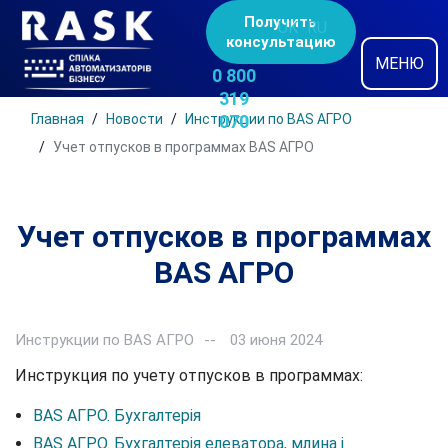
Получить
UK
RU
консультацию
МЕНЮ
0 800
319
Главная
Новости
Инструкции по BAS АГРО
070
Учет отпусков в программах BAS АГРО
Учет отпусков в программах
BAS АГРО
Инструкции по BAS АГРО
03 июня 2024
Инструкция по учету отпусков в программах:
BAS АГРО. Бухгалтерія
BAS АГРО. Бухгалтерія елеватора, млина і