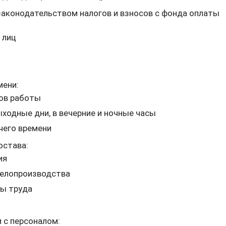
законодательством налогов и взносов с фонда оплаты
 лиц
мени:
ов работы
ыходные дни, в вечерние и ночные часы
чего времени
остава:
ия
делопроизводства
ты труда
 с персоналом: