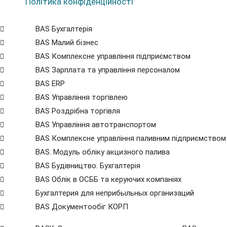
Політика конфіденційності
BAS Бухгалтерія
BAS Малий бізнес
BAS Комплексне управління підприємством
BAS Зарплата та управління персоналом
BAS ERP
BAS Управління торгівлею
BAS Роздрібна торгівля
BAS Управління автотранспортом
BAS Комплексне управління паливним підприємством
BAS. Модуль обліку акцизного палива
BAS Будівництво. Бухгалтерія
BAS Облік в ОСББ та керуючих компаніях
Бухгалтерия для неприбыльных организаций
BAS Документообіг КОРП