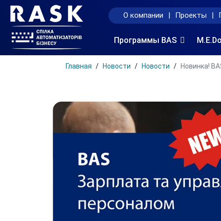
О компании
|
Проекты
|
Программы BAS
M.E.D
Главная
Новости
Новости
Новинка! BA