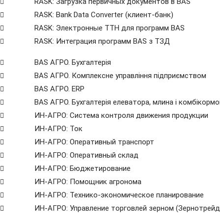
RASK: Загрузка первичных документов в BAS
RASK: Bank Data Сonverter (клиент-банк)
RASK: Электронные ТТН для программ BAS
RASK: Интеграция программ BAS з ТЗД
BAS АГРО. Бухгалтерія
BAS АГРО. Комплексне управління підприємством
BAS АГРО. ERP
BAS АГРО. Бухгалтерія елеватора, млина і комбікорм
ИН-АГРО: Система контроля движения продукции
ИН-АГРО: Ток
ИН-АГРО: Оперативный транспорт
ИН-АГРО: Оперативный склад
ИН-АГРО: Бюджетирование
ИН-АГРО: Помощник агронома
ИН-АГРО: Технико-экономическое планирование
ИН-АГРО: Управление торговлей зерном (Зернотрейд