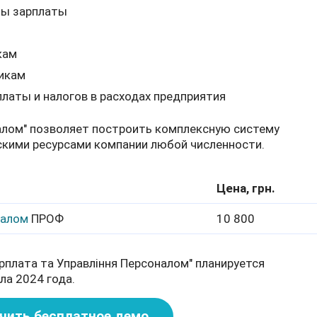
ты зарплаты
кам
икам
латы и налогов в расходах предприятия
налом" позволяет построить комплексную систему
скими ресурсами компании любой численности.
Цена, грн.
оналом
ПРОФ
10 800
плата та Управління Персоналом" планируется
ла 2024 года.
чить бесплатное демо