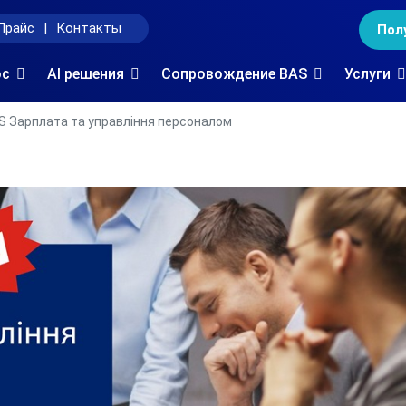
Прайс
|
Контакты
Пол
oc
AI решения
Сопровождение BAS
Услуги
S Зарплата та управління персоналом