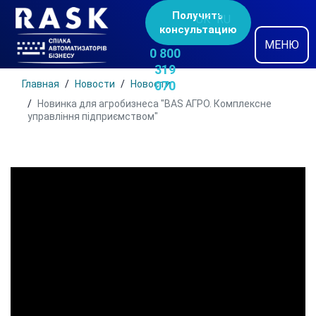
Получить
UK
RU
консультацию
МЕНЮ
0 800
319
Главная
Новости
Новости
070
Новинка для агробизнеса "BAS АГРО. Комплексне
управління підприємством"