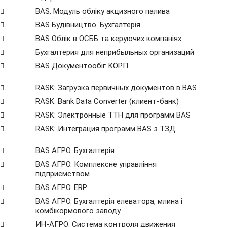
BAS. Модуль обліку акцизного палива
BAS Будівництво. Бухгалтерія
BAS Облік в ОСББ та керуючих компаніях
Бухгалтерия для неприбыльных организаций
BAS Документообіг КОРП
RASK: Загрузка первичных документов в BAS
RASK: Bank Data Сonverter (клиент-банк)
RASK: Электронные ТТН для программ BAS
RASK: Интеграция программ BAS з ТЗД
BAS АГРО. Бухгалтерія
BAS АГРО. Комплексне управління
підприємством
BAS АГРО. ERP
BAS АГРО. Бухгалтерія елеватора, млина і
комбікормового заводу
ИН-АГРО: Система контроля движения