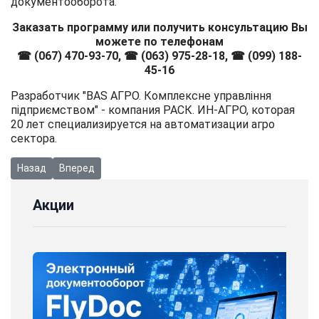
документооборота.
Заказать программу или получить консультацию Вы
можете по телефонам
☎ (067) 470-93-70, ☎ (063) 975-28-18, ☎ (099) 188-
45-16
Разработчик "BAS АГРО. Комплексне управління
підприємством" - компания РАСК. ИН-АГРО, которая
20 лет специализируется на автоматизации агро
сектора.
Предыдущий: Новинка! BAS Зарплата та управління персонало
Следующий: Внедрение ERP-системы у лидера рынка 
Назад
Вперед
Акции