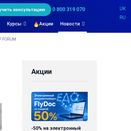
UK
0 800 319 070
учить консультацию
RU
Курсы
Акции
Новости
RP FORUM
Акции
M
-50% на электронный