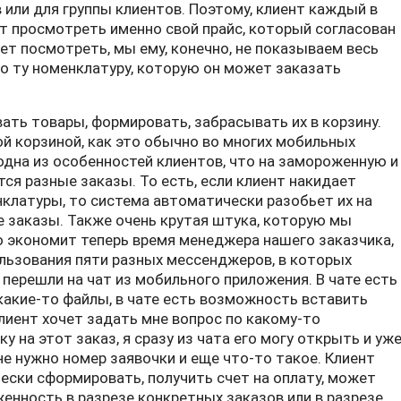
 или для группы клиентов. Поэтому, клиент каждый в
 просмотреть именно свой прайс, который согласован
ет посмотреть, мы ему, конечно, не показываем весь
ко ту номенклатуру, которую он может заказать
ть товары, формировать, забрасывать их в корзину.
ой корзиной, как это обычно во многих мобильных
дна из особенностей клиентов, что на замороженную и
я разные заказы. То есть, если клиент накидает
клатуры, то система автоматически разобьет их на
 заказы. Также очень крутая штука, которую мы
но экономит теперь время менеджера нашего заказчика,
льзования пяти разных мессенджеров, в которых
перешли на чат из мобильного приложения. В чате есть
акие-то файлы, в чате есть возможность вставить
 клиент хочет задать мне вопрос по какому-то
у на этот заказ, я сразу из чата его могу открыть и уж
не нужно номер заявочки и еще что-то такое. Клиент
ски сформировать, получить счет на оплату, может
нность в разрезе конкретных заказов или в разрезе