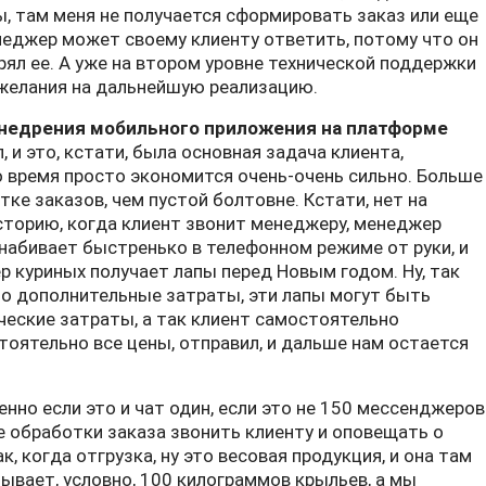
, там меня не получается сформировать заказ или еще
енеджер может своему клиенту ответить, потому что он
рял ее. А уже на втором уровне технической поддержки
желания на дальнейшую реализацию.
 внедрения мобильного приложения на платформе
, и это, кстати, была основная задача клиента,
 время просто экономится очень-очень сильно. Больше
ке заказов, чем пустой болтовне. Кстати, нет на
историю, когда клиент звонит менеджеру, менеджер
 набивает быстренько в телефонном режиме от руки, и
р куриных получает лапы перед Новым годом. Ну, так
это дополнительные затраты, эти лапы могут быть
ческие затраты, а так клиент самостоятельно
тоятельно все цены, отправил, и дальше нам остается
енно если это и чат один, если это не 150 мессенджеров
 обработки заказа звонить клиенту и оповещать о
, когда отгрузка, ну это весовая продукция, и она там
зывает, условно, 100 килограммов крыльев, а мы