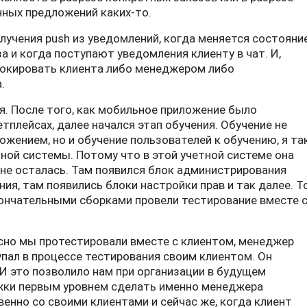
нных предложений каких-то.
учения push из уведомлений, когда меняется состояни
за и когда поступают уведомления клиенту в чат. И,
локировать клиента либо менеджером либо
.
. После того, как мобильное приложение было
тплейсах, далее начался этап обучения. Обучение не
жением, но и обучение пользователей к обучению, я та
тной системы. Потому что в этой учетной системе она
не осталась. Там появился блок администрирования
я, там появились блоки настройки прав и так далее. Т
кончательными сборками провели тестирование вместе 
ресно мы протестировали вместе с клиентом, менеджер
упал в процессе тестирования своим клиентом. Он
И это позволило нам при организации в будущем
жки первым уровнем сделать именно менеджера
енно со своими клиентами и сейчас же, когда клиент