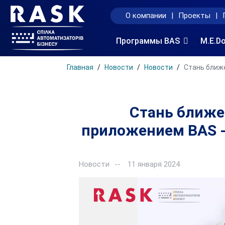
О компании
|
Проекты
|
Программы BAS
M.E.D
Главная
Новости
Новости
Стань ближе
Стань ближе
приложением BAS -
Новости
11 января 2024