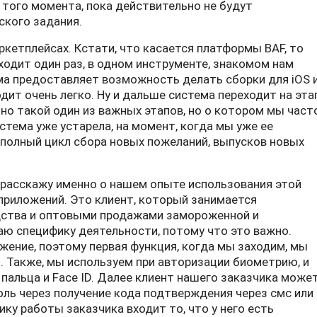
 того момента, пока действительно не будут
ского задания.
ркетплейсах. Кстати, что касается платформы BAF, то
ходит один раз, в одном инструменте, знакомом нам
ма предоставляет возможность делать сборки для iOS 
одит очень легко. Ну и дальше система переходит на эта
чно такой один из важных этапов, но о котором мы част
стема уже устарела, на момент, когда мы уже ее
полный цикл сбора новых пожеланий, выпусков новых
 расскажу именно о нашем опыте использования этой
приложений. Это клиент, который занимается
дства и оптовыми продажами замороженной и
ю специфику деятельности, потому что это важно.
ение, поэтому первая функция, когда мы заходим, мы
. Также, мы используем при авторизации биометрию, и
пальца и Face ID. Далее клиент нашего заказчика може
ль через получение кода подтверждения через смс или
ику работы заказчика входит то, что у него есть