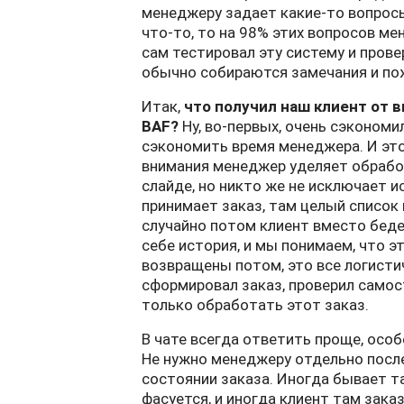
менеджеру задает какие-то вопросы
что-то, то на 98% этих вопросов м
сам тестировал эту систему и прове
обычно собираются замечания и по
Итак,
что получил наш клиент от
BAF?
Ну, во-первых, очень сэкономил
сэкономить время менеджера. И это
внимания менеджер уделяет обработ
слайде, но никто же не исключает 
принимает заказ, там целый список
случайно потом клиент вместо беде
себе история, и мы понимаем, что 
возвращены потом, это все логисти
сформировал заказ, проверил самос
только обработать этот заказ.
В чате всегда ответить проще, особ
Не нужно менеджеру отдельно после
состоянии заказа. Иногда бывает так
фасуется, и иногда клиент там зака