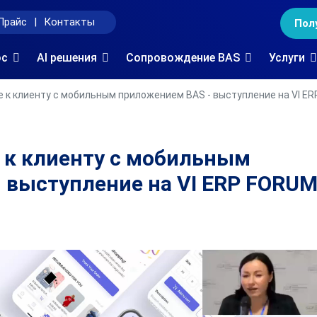
Прайс
|
Контакты
Пол
oc
AI решения
Сопровождение BAS
Услуги
 к клиенту с мобильным приложением BAS - выступление на VI E
 к клиенту с мобильным
 выступление на VI ERP FORU