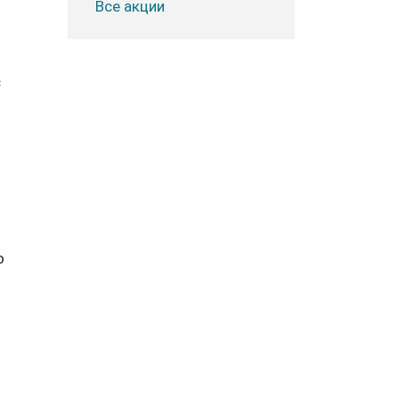
Все акции
с
о