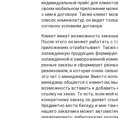
индивидуальный прайс для клиентов
своем мобильном приложении может
с ним в договоре. Также клиент мож
список номенклатур, он видит толь
согласно условиям договора.
Клиент имеет возможность заказыва
После этого он может работать с т
приложениях отрабатывает. Также о
охлажденную продукцию формируютс
охлажденной и замороженной номен
разные заказы и сформирует разные
реализовали, и которая очень силь
это чат с менеджером. Вместо испо
менеджер общается с клиентом, мы 
возможность вставить и добавить к
ссылку на заказ. То есть, если мой
конкретному заказу, он делает ссылк
предметно вести беседу, и мне там 
нашего заказчика может автоматиче
анализировать дебиторскую задолже