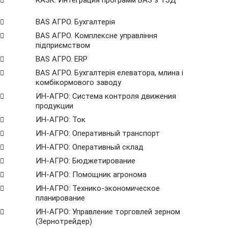
RASK: Интеграция программ BAS з ТЗД
BAS АГРО. Бухгалтерія
BAS АГРО. Комплексне управління
підприємством
BAS АГРО. ERP
BAS АГРО. Бухгалтерія елеватора, млина і
комбікормового заводу
ИН-АГРО: Система контроля движения
продукции
ИН-АГРО: Ток
ИН-АГРО: Оперативный транспорт
ИН-АГРО: Оперативный склад
ИН-АГРО: Бюджетирование
ИН-АГРО: Помощник агронома
ИН-АГРО: Технико-экономическое
планирование
ИН-АГРО: Управление торговлей зерном
(Зернотрейдер)