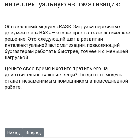
интеллектуальную автоматизацию
Обновленный модуль «RASK: Загрузка первичных
документов в BAS» – это не просто технологическое
решение. Это следующий шаг в развитии
интеллектуальной автоматизации, позволяющий
бухгалтерам работать быстрее, точнее и с меньшей
нагрузкой.
Цените свое время и хотите тратить его на
действительно важные вещи? Тогда этот модуль
станет незаменимым помощником в повседневной
работе.
Предыдущий: RASK на VIII ERP FORUM: о практике внедрения ИИ
Следующий: Вебинар "Загрузка первички и актов свер
Назад
Вперед