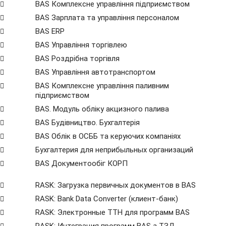
BAS Комплексне управління підприємством
BAS Зарплата та управління персоналом
BAS ERP
BAS Управління торгівлею
BAS Роздрібна торгівля
BAS Управління автотранспортом
BAS Комплексне управління паливним
підприємством
BAS. Модуль обліку акцизного палива
BAS Будівництво. Бухгалтерія
BAS Облік в ОСББ та керуючих компаніях
Бухгалтерия для неприбыльных организаций
BAS Документообіг КОРП
RASK: Загрузка первичных документов в BAS
RASK: Bank Data Сonverter (клиент-банк)
RASK: Электронные ТТН для программ BAS