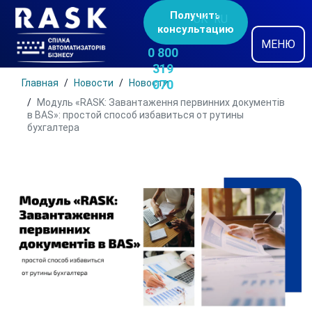
Получить
UK
RU
консультацию
МЕНЮ
0 800
319
Главная
Новости
Новости
070
Модуль «RASK: Завантаження первинних документів
в BAS»: простой способ избавиться от рутины
бухгалтера