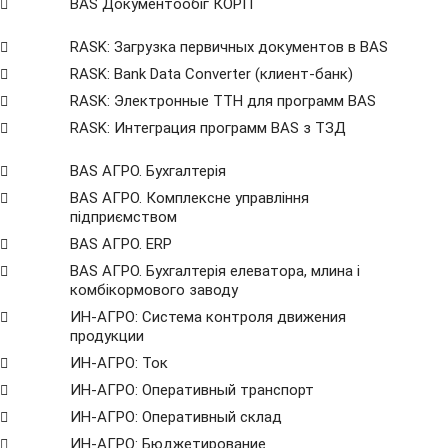
BAS Документообіг КОРП
RASK: Загрузка первичных документов в BAS
RASK: Bank Data Сonverter (клиент-банк)
RASK: Электронные ТТН для программ BAS
RASK: Интеграция программ BAS з ТЗД
BAS АГРО. Бухгалтерія
BAS АГРО. Комплексне управління
підприємством
BAS АГРО. ERP
BAS АГРО. Бухгалтерія елеватора, млина і
комбікормового заводу
ИН-АГРО: Система контроля движения
продукции
ИН-АГРО: Ток
ИН-АГРО: Оперативный транспорт
ИН-АГРО: Оперативный склад
ИН-АГРО: Бюджетирование