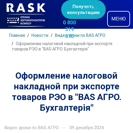
Получить
UK
RU
консультацию
МЕНЮ
0 800
319
Главная
Новости
Видео уроки по BAS АГРО
070
Оформление налоговой накладной при экспорте
товаров РЭО в "BAS АГРО. Бухгалтерія"
Оформление налоговой
накладной при экспорте
товаров РЭО в "BAS АГРО.
Бухгалтерія"
Видео уроки по BAS АГРО
09 декабря 2024