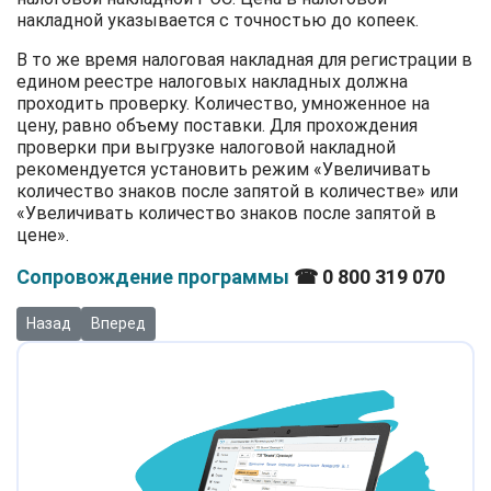
накладной указывается с точностью до копеек.
В то же время налоговая накладная для регистрации в
едином реестре налоговых накладных должна
проходить проверку. Количество, умноженное на
цену, равно объему поставки. Для прохождения
проверки при выгрузке налоговой накладной
рекомендуется установить режим «Увеличивать
количество знаков после запятой в количестве» или
«Увеличивать количество знаков после запятой в
цене».
Сопровождение программы
☎ 0 800 319 070
Предыдущий: Индексация нормативной оценки земли и заполне
Следующий: Начисление и выплата премий в межрасче
Назад
Вперед