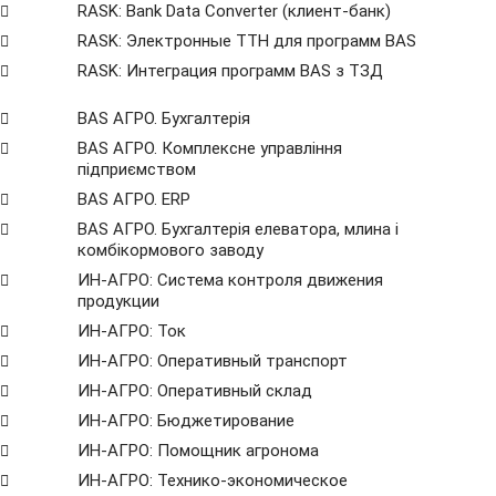
RASK: Bank Data Сonverter (клиент-банк)
RASK: Электронные ТТН для программ BAS
RASK: Интеграция программ BAS з ТЗД
BAS АГРО. Бухгалтерія
BAS АГРО. Комплексне управління
підприємством
BAS АГРО. ERP
BAS АГРО. Бухгалтерія елеватора, млина і
комбікормового заводу
ИН-АГРО: Система контроля движения
продукции
ИН-АГРО: Ток
ИН-АГРО: Оперативный транспорт
ИН-АГРО: Оперативный склад
ИН-АГРО: Бюджетирование
ИН-АГРО: Помощник агронома
ИН-АГРО: Технико-экономическое