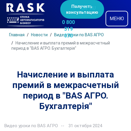
Получить
UK
RU
консультацию
МЕНЮ
0 800
319
Главная
Новости
Видео уроки по BAS АГРО
070
Начисление и выплата премий в межрасчетный
период в "BAS АГРО. Бухгалтерія"
Начисление и выплата
премий в межрасчетный
период в "BAS АГРО.
Бухгалтерія"
Видео уроки по BAS АГРО
31 октября 2024