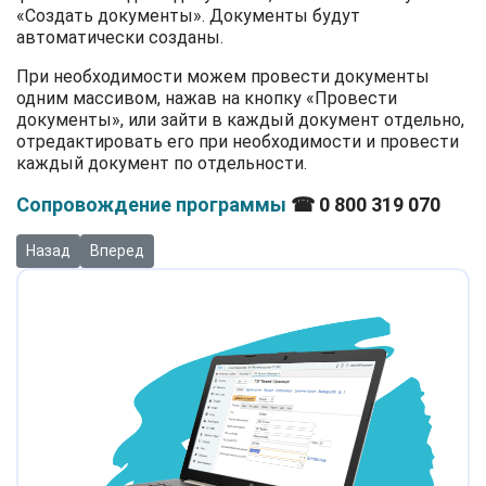
«Создать документы». Документы будут
автоматически созданы.
При необходимости можем провести документы
одним массивом, нажав на кнопку «Провести
документы», или зайти в каждый документ отдельно,
отредактировать его при необходимости и провести
каждый документ по отдельности.
Сопровождение программы
☎ 0 800 319 070
Предыдущий: Оформление налоговой накладной при экспорте т
Следующий: Начисление индексации зарплаты в "BAS А
Назад
Вперед