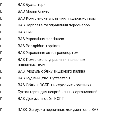
BAS Бухгалтерія
BAS Малий бізнес
BAS Комплексне управління підприємством
BAS Зарплата та управління персоналом
BAS ERP
BAS Управління торгівлею
BAS Роздрібна торгівля
BAS Управління автотранспортом
BAS Комплексне управління паливним
підприємством
BAS. Модуль обліку акцизного палива
BAS Будівництво. Бухгалтерія
BAS Облік в ОСББ та керуючих компаніях
Бухгалтерия для неприбыльных организаций
BAS Документообіг КОРП
RASK: Загрузка первичных документов в BAS