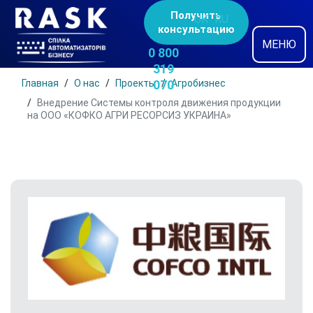
Получить
UK
RU
консультацию
МЕНЮ
0 800
319
Главная
О нас
Проекты
070
Агробизнес
Внедрение Системы контроля движения продукции
на ООО «КОФКО АГРИ РЕСОРСИЗ УКРАИНА»