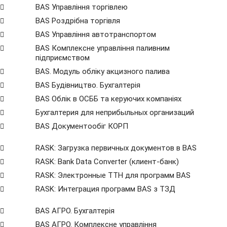
BAS Управління торгівлею
BAS Роздрібна торгівля
BAS Управління автотранспортом
BAS Комплексне управління паливним
підприємством
BAS. Модуль обліку акцизного палива
BAS Будівництво. Бухгалтерія
BAS Облік в ОСББ та керуючих компаніях
Бухгалтерия для неприбыльных организаций
BAS Документообіг КОРП
RASK: Загрузка первичных документов в BAS
RASK: Bank Data Сonverter (клиент-банк)
RASK: Электронные ТТН для программ BAS
RASK: Интеграция программ BAS з ТЗД
BAS АГРО. Бухгалтерія
BAS АГРО. Комплексне управління