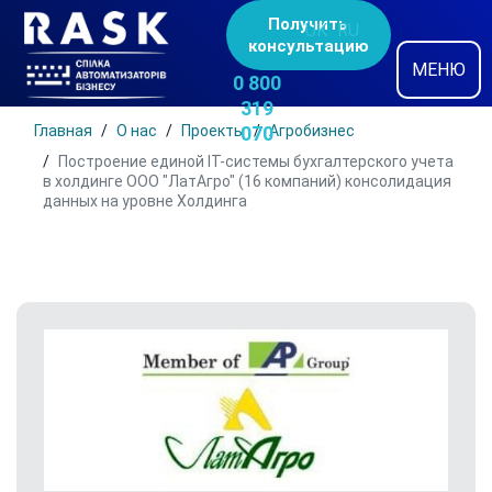
Получить
UK
RU
консультацию
МЕНЮ
0 800
319
Главная
О нас
Проекты
070
Агробизнес
Построение единой IT-системы бухгалтерского учета
в холдинге ООО "ЛатАгро" (16 компаний) консолидация
данных на уровне Холдинга