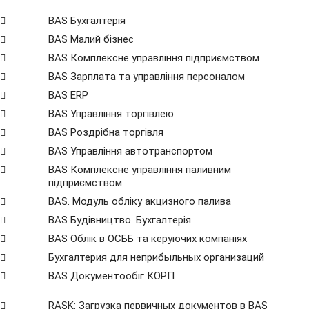
BAS Бухгалтерія
BAS Малий бізнес
BAS Комплексне управління підприємством
BAS Зарплата та управління персоналом
BAS ERP
BAS Управління торгівлею
BAS Роздрібна торгівля
BAS Управління автотранспортом
BAS Комплексне управління паливним
підприємством
BAS. Модуль обліку акцизного палива
BAS Будівництво. Бухгалтерія
BAS Облік в ОСББ та керуючих компаніях
Бухгалтерия для неприбыльных организаций
BAS Документообіг КОРП
RASK: Загрузка первичных документов в BAS