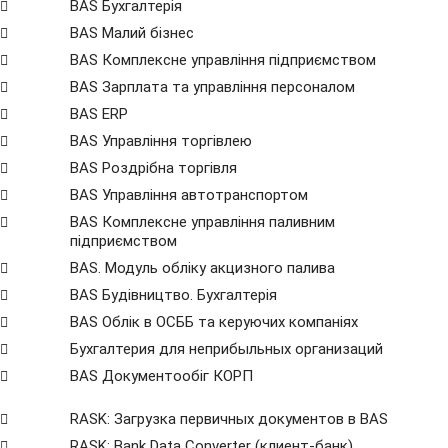
BAS Бухгалтерія
BAS Малий бізнес
BAS Комплексне управління підприємством
BAS Зарплата та управління персоналом
BAS ERP
BAS Управління торгівлею
BAS Роздрібна торгівля
BAS Управління автотранспортом
BAS Комплексне управління паливним
підприємством
BAS. Модуль обліку акцизного палива
BAS Будівництво. Бухгалтерія
BAS Облік в ОСББ та керуючих компаніях
Бухгалтерия для неприбыльных организаций
BAS Документообіг КОРП
RASK: Загрузка первичных документов в BAS
RASK: Bank Data Сonverter (клиент-банк)