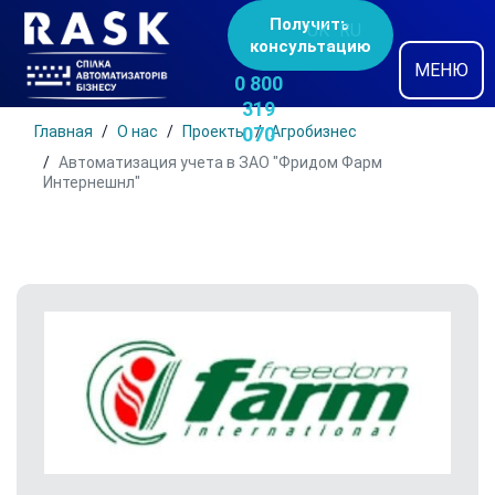
Получить
UK
RU
консультацию
МЕНЮ
0 800
319
Главная
О нас
Проекты
070
Агробизнес
Автоматизация учета в ЗАО "Фридом Фарм
Интернешнл"