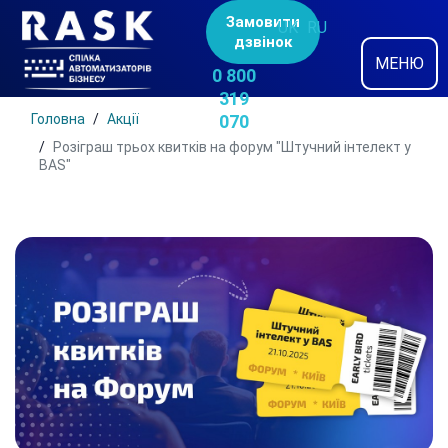
Замовити
UK
RU
дзвінок
МЕНЮ
0 800
319
Головна
Акції
070
Розіграш трьох квитків на форум "Штучний інтелект у
BAS"