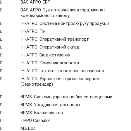
BAS АГРО. ERP
BAS АГРО. Бухгалтерія елеватора, млина і
комбікормового заводу
ІН-АГРО: Система контролю руху продукції
ІН-АГРО: Тік
ІН-АГРО: Оперативний транспорт
ІН-АГРО: Оперативний склад
ІН-АГРО: Бюджетування
ІН-АГРО: Помічник агронома
ІН-АГРО: Техніко-економічне планування
ІН-АГРО: Управління торгівлею зерном
(Зернотрейдер)
BPMS. Система управління бізнес-процесами
BPМS. Узгодження договорів
BPМS. Казначейство
ПРРО Cashalot
M.E.Doc