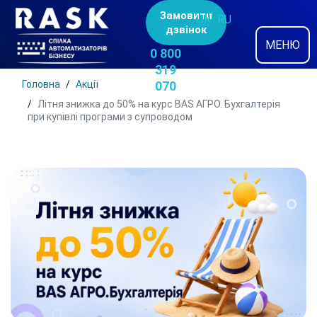
Замовити
UK
RU
дзвінок
МЕНЮ
0 800
319
Головна
Акції
070
Літня знижка до 50% на курс BAS АГРО. Бухгалтерія
при купівлі програми з супроводом