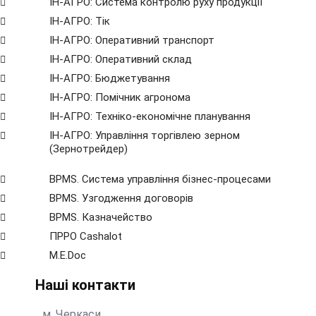
ІН-АГРО: Система контролю руху продукції
ІН-АГРО: Тік
ІН-АГРО: Оперативний транспорт
ІН-АГРО: Оперативний склад
ІН-АГРО: Бюджетування
ІН-АГРО: Помічник агронома
ІН-АГРО: Техніко-економічне планування
ІН-АГРО: Управління торгівлею зерном
(Зернотрейдер)
BPMS. Система управління бізнес-процесами
BPМS. Узгодження договорів
BPМS. Казначейство
ПРРО Cashalot
M.E.Doc
Наші контакти
м. Черкаси