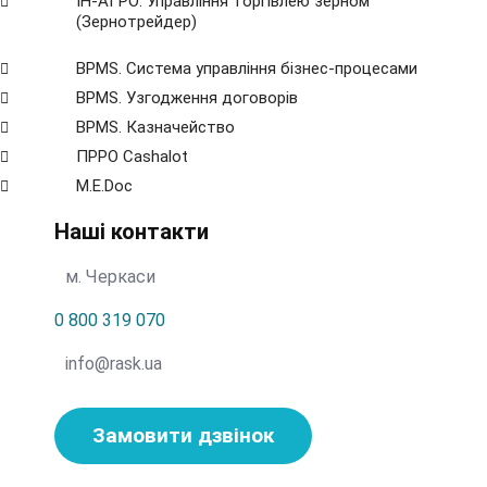
ІН-АГРО: Управління торгівлею зерном
(Зернотрейдер)
BPMS. Система управління бізнес-процесами
BPМS. Узгодження договорів
BPМS. Казначейство
ПРРО Cashalot
M.E.Doc
Наші контакти
м. Черкаси
0 800 319 070
info@rask.ua
Замовити дзвінок