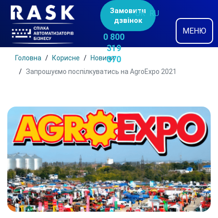
Замовити
UK
RU
дзвінок
МЕНЮ
0 800
319
Головна
Корисне
Новини
070
Запрошуємо поспілкуватись на AgroExpo 2021