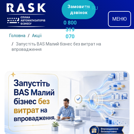
Замовити
UK
RU
дзвінок
МЕНЮ
0 800
319
Головна
Акції
070
Запустіть BAS Малий бізнес без витрат на
впровадження