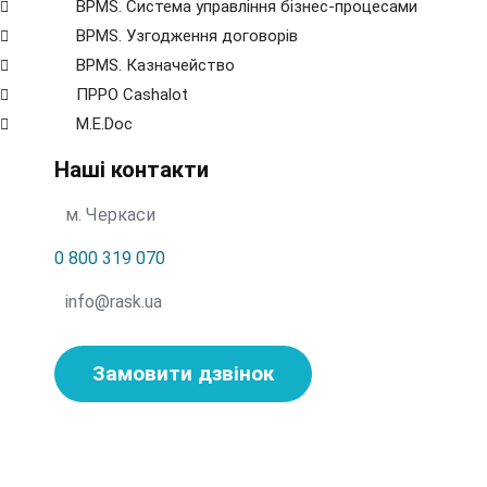
BPMS. Система управління бізнес-процесами
BPМS. Узгодження договорів
BPМS. Казначейство
ПРРО Cashalot
M.E.Doc
Наші контакти
м. Черкаси
0 800 319 070
info@rask.ua
Замовити дзвінок