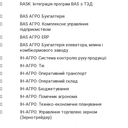
RASK: Інтеграція програм BAS з ТЗД
BAS АГРО. Бухгалтерія
BAS АГРО. Комплексне управління
підприємством
BAS АГРО. ERP
BAS АГРО. Бухгалтерія елеватора, млина і
комбікормового заводу
ІН-АГРО: Система контролю руху продукції
ІН-АГРО: Тік
ІН-АГРО: Оперативний транспорт
ІН-АГРО: Оперативний склад
ІН-АГРО: Бюджетування
ІН-АГРО: Помічник агронома
ІН-АГРО: Техніко-економічне планування
ІН-АГРО: Управління торгівлею зерном
(Зернотрейдер)