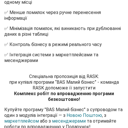
одному місці
✅ Менше помилок через ручне перенесення
інформації
✅ Мінімізація помилок, які виникають при дублюванні
даних в різні таблиці
✅ Контроль бізнесу в режимі реального часу
✅ Інтеграція системи з маркетплейсами та
месенджерами
Спеціальна пропозиція від RASK:
при купівлі програми “BAS Малий бізнес” - команда
RASK допоможе її запустити
Комплекс робіт по впровадженню програми
безкоштовно!
Купуйте програму "BAS Малий бізнес" з супроводом та
один з модулів інтеграції — з
Новою Поштою
, з
маркетплейсом
або з
месенджерами
та отримайте
роботи по впровадженню у Подарунок!