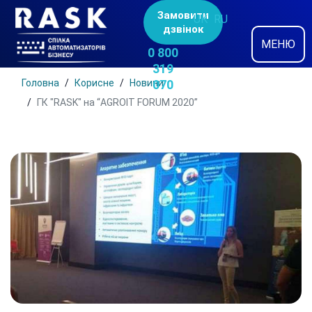
Замовити
UK
RU
дзвінок
МЕНЮ
0 800
319
Головна
Корисне
Новини
070
ГК "RASK" на “AGROIT FORUM 2020”