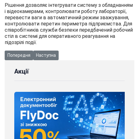
Рішення дозволяє інтегрувати систему з обладнанням
і відеокамерами, контролювати роботу лабораторії,
перевести ваги в автоматичний режим зважування,
контролювати перетин периметра підприємства. Для
співробітників служби безпеки передбачений робочий
стіл в системі для оперативного реагування на
підозрілі події.
Попередня стаття: Ми взяли участь у 8-му Агрофорумі
Наступна стаття: Ми взяли участь у CIO-JAZZ: Е
Попередня
Наступна
Акції