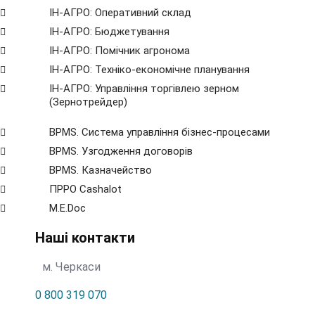
ІН-АГРО: Оперативний склад
ІН-АГРО: Бюджетування
ІН-АГРО: Помічник агронома
ІН-АГРО: Техніко-економічне планування
ІН-АГРО: Управління торгівлею зерном
(Зернотрейдер)
BPMS. Система управління бізнес-процесами
BPМS. Узгодження договорів
BPМS. Казначейство
ПРРО Cashalot
M.E.Doc
Наші контакти
м. Черкаси
0 800 319 070