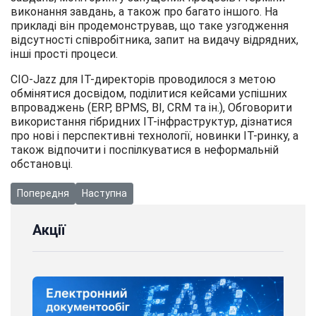
виконання завдань, а також про багато іншого. На
прикладі він продемонстрував, що таке узгодження
відсутності співробітника, запит на видачу відрядних,
інші прості процеси.
CIO-Jazz для ІТ-директорів проводилося з метою
обмінятися досвідом, поділитися кейсами успішних
впроваджень (ERP, BPMS, BI, CRM та ін.), Обговорити
використання гібридних ІТ-інфраструктур, дізнатися
про нові і перспективні технології, новинки ІТ-ринку, а
також відпочити і поспілкуватися в неформальній
обстановці.
Попередня стаття: Спеціаліст ГК "RASK" виступила на “Бухгал
Наступна стаття: ГК "RASK" на міжнародній конф
Попередня
Наступна
Акції