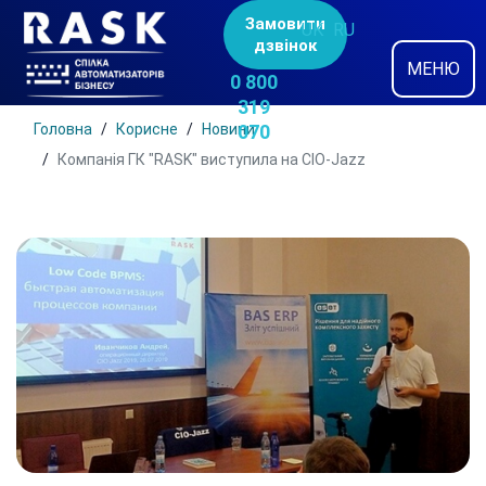
Замовити
UK
RU
дзвінок
МЕНЮ
0 800
319
Головна
Корисне
Новини
070
Компанія ГК "RASK" виступила на CIO-Jazz