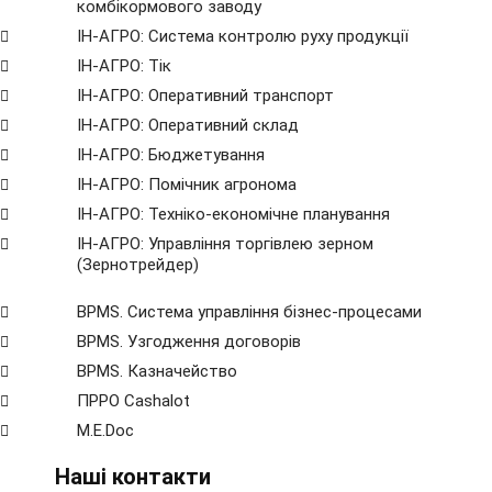
комбікормового заводу
ІН-АГРО: Система контролю руху продукції
ІН-АГРО: Тік
ІН-АГРО: Оперативний транспорт
ІН-АГРО: Оперативний склад
ІН-АГРО: Бюджетування
ІН-АГРО: Помічник агронома
ІН-АГРО: Техніко-економічне планування
ІН-АГРО: Управління торгівлею зерном
(Зернотрейдер)
BPMS. Система управління бізнес-процесами
BPМS. Узгодження договорів
BPМS. Казначейство
ПРРО Cashalot
M.E.Doc
Наші контакти