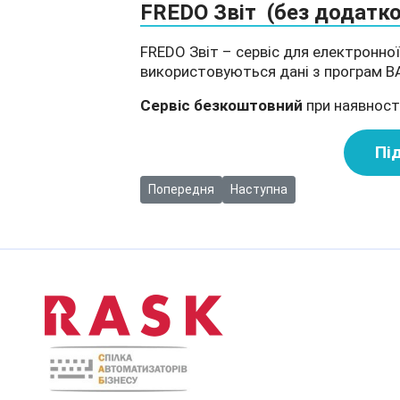
FREDO Звіт (без додатко
FREDO Звіт – сервіс для електронної 
використовуються дані з програм B
Сервіс безкоштовний
при наявност
Пі
Попередня стаття: Відео: Як вивантажити 
Наступна стаття: Вийшла фі
Попередня
Наступна