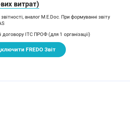
вих витрат)
звітності, аналог M.E.Doc. При формуванні звіту
AS
і договору ІТС ПРОФ (для 1 організації)
дключити FREDO Звіт
об’єднану звітність з ПДФО та ЄСВ у M.E.Doc
нальна версія редакції 2.5 програми BAS ERP