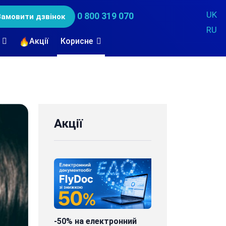
UK
0 800 319 070
Замовити дзвінок
RU
Акції
Корисне
Акції
-50% на електронний