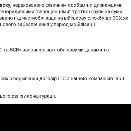
еску,
нарахованого фізичним особами-підприємцями,
та юридичними “спрощенцями” третьої групи на суми
вано під час мобілізації на військову службу до ЗСУ, які
шового забезпечення у період мобілізації.
О та ЄСВ» заповнює звіт обліковими даними та
 яких оформлений договір ІТС з нашою компанією: 850
ого релізу конфігурації.