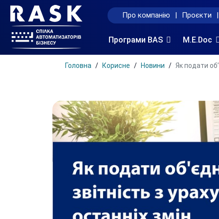
Про компанію
|
Проєкти
|
Програми BAS
M.E.Doc
Головна
Корисне
Новини
Як подати об