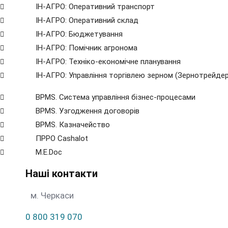
ІН-АГРО: Оперативний транспорт
ІН-АГРО: Оперативний склад
ІН-АГРО: Бюджетування
ІН-АГРО: Помічник агронома
ІН-АГРО: Техніко-економічне планування
ІН-АГРО: Управління торгівлею зерном (Зернотрейдер
BPMS. Система управління бізнес-процесами
BPМS. Узгодження договорів
BPМS. Казначейство
ПРРО Cashalot
M.E.Doc
Наші контакти
м. Черкаси
0 800 319 070