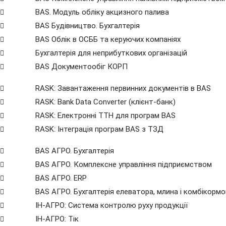
BAS. Модуль обліку акцизного палива
BAS Будівництво. Бухгалтерія
BAS Облік в ОСББ та керуючих компаніях
Бухгалтерія для неприбуткових організацій
BAS Документообіг КОРП
RASK: Завантаження первинних документів в BAS
RASK: Bank Data Сonverter (клієнт-банк)
RASK: Електронні ТТН для програм BAS
RASK: Інтеграція програм BAS з ТЗД
BAS АГРО. Бухгалтерія
BAS АГРО. Комплексне управління підприємством
BAS АГРО. ERP
BAS АГРО. Бухгалтерія елеватора, млина і комбікорм
ІН-АГРО: Система контролю руху продукції
ІН-АГРО: Тік