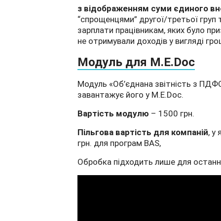
з відображенням суми єдиного вн
“спрощенцями” другої/третьої груп 
зарплати працівникам, яких було приз
не отримували доходів у вигляді гро
Модуль для M.E.Doc
Модуль «Об’єднана звітність з ПДФ
завантажує його у M.E.Doc.
Вартість модулю
– 1500 грн.
Пільгова вартість для компаній
, у
грн. для програм BAS,
Обробка підходить лише для останнь