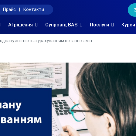
Прайс
|
Контакти
AI рішення
Супровід BAS
Послуги
Курси
’єднану звітність з урахуванням останніх змін