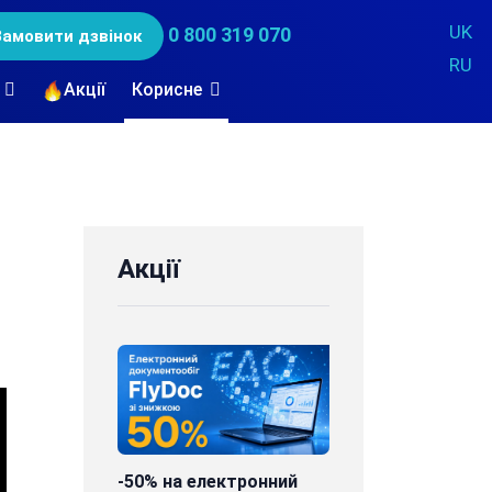
UK
0 800 319 070
Замовити дзвінок
RU
Акції
Корисне
Акції
-50% на електронний