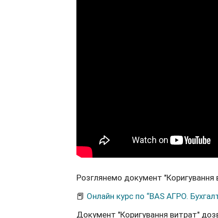
Розглянемо д
окумент "Коригування 
📕
Онлайн курс по “BAS АГРО. Бухгалт
Документ "Коригування витрат" дозв