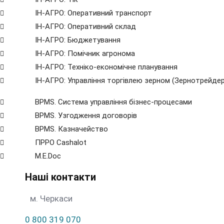
ІН-АГРО: Оперативний транспорт
ІН-АГРО: Оперативний склад
ІН-АГРО: Бюджетування
ІН-АГРО: Помічник агронома
ІН-АГРО: Техніко-економічне планування
ІН-АГРО: Управління торгівлею зерном (Зернотрейдер
BPMS. Система управління бізнес-процесами
BPМS. Узгодження договорів
BPМS. Казначейство
ПРРО Cashalot
M.E.Doc
Наші контакти
м. Черкаси
0 800 319 070