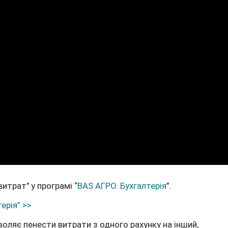
витрат"
у програмі “
BAS АГРО. Бухгалтерія
”.
ерія” >>
оляє пенести витрати з одного рахунку на інший,