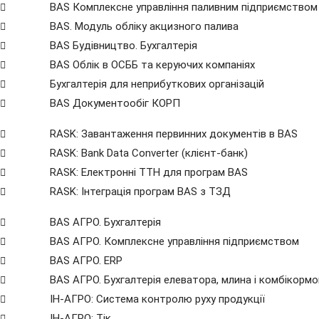
BAS Комплексне управління паливним підприємством
BAS. Модуль обліку акцизного палива
BAS Будівництво. Бухгалтерія
BAS Облік в ОСББ та керуючих компаніях
Бухгалтерія для неприбуткових організацій
BAS Документообіг КОРП
RASK: Завантаження первинних документів в BAS
RASK: Bank Data Сonverter (клієнт-банк)
RASK: Електронні ТТН для програм BAS
RASK: Інтеграція програм BAS з ТЗД
BAS АГРО. Бухгалтерія
BAS АГРО. Комплексне управління підприємством
BAS АГРО. ERP
BAS АГРО. Бухгалтерія елеватора, млина і комбікорм
ІН-АГРО: Система контролю руху продукції
ІН-АГРО: Тік