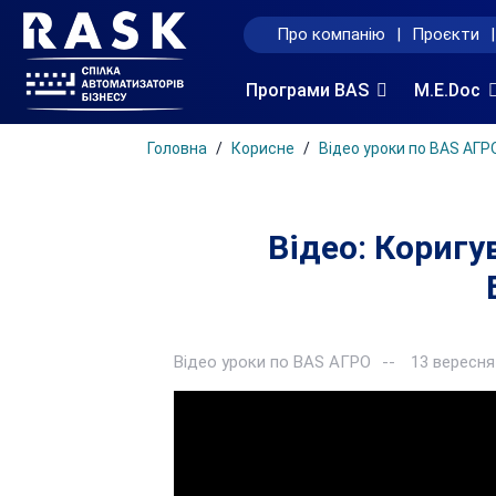
Про компанію
|
Проєкти
|
Програми BAS
M.E.Doc
Головна
Корисне
Відео уроки по BAS АГР
Відео: Коригу
Відео уроки по BAS АГРО
13 вересня