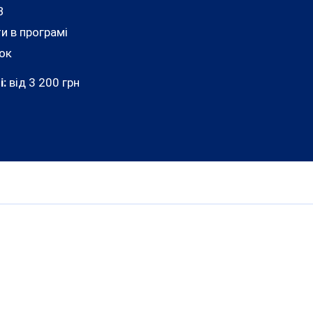
В
и в програмі
ок
і:
від 3 200 грн