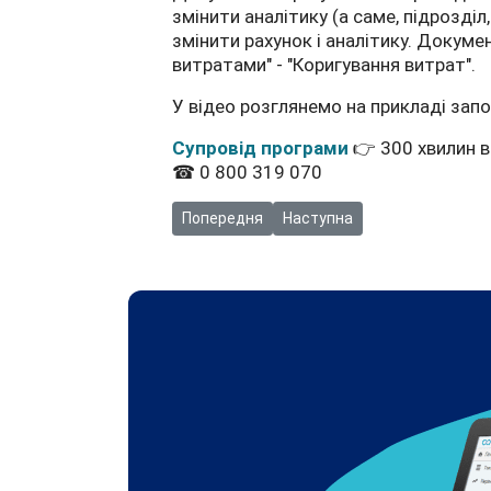
змінити аналітику (а саме, підрозді
змінити рахунок і аналітику.
Документ
витратами" - "Коригування витрат".
У відео розглянемо на прикладі зап
Супровід програми
👉 300 хвилин 
☎ 0 800 319 070
Попередня стаття: Відео: Переробка сиро
Наступна стаття: Відео: Облі
Попередня
Наступна