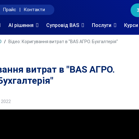
Прайс
|
Контакти
AI рішення
Супровід BAS
Послуги
Курси
О
Відео: Коригування витрат в "BAS АГРО. Бухгалтерія"
вання витрат в "BAS АГРО.
Бухгалтерія"
 2022