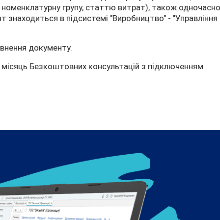
л, номенклатурну групу, статтю витрат), також одночасн
 знаходиться в підсистемі "Виробництво" - "Управління
овнення документу.
в місяць Безкоштовних консультацій з підключенням
вини стороннім переробником в “BAS АГРО. Бухгалтерія”
к сільгосптехніки і транспорту в “BAS АГРО. Бухгалтерія”