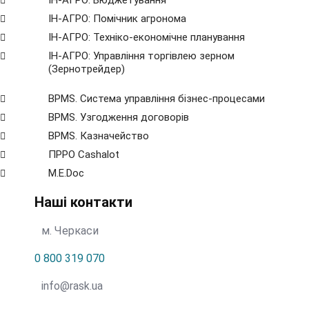
ІН-АГРО: Бюджетування
ІН-АГРО: Помічник агронома
ІН-АГРО: Техніко-економічне планування
ІН-АГРО: Управління торгівлею зерном
(Зернотрейдер)
BPMS. Система управління бізнес-процесами
BPМS. Узгодження договорів
BPМS. Казначейство
ПРРО Cashalot
M.E.Doc
Наші контакти
м. Черкаси
0 800 319 070
info@rask.ua