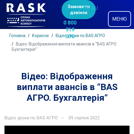
Замовити
UK
RU
дзвінок
МЕНЮ
0 800
319
Головна
Корисне
Відео уроки по BAS АГРО
070
Відео: Відображення виплати авансів в “BAS АГРО.
Бухгалтерія”
Відео: Відображення
виплати авансів в “BAS
АГРО. Бухгалтерія”
Відео уроки по BAS АГРО
09 серпня 2022