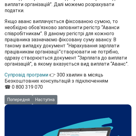
виплати організацій”. Далі можемо розрахувати
податки.
Якщо аванс виплачується фіксованою сумою, то
необхідно обов’язково заповнити регістр “Аванси
співробітникам”. В даному регістрі для кожного
працівника зазначаємо фіксовану суму авансу. В
такому випадку документ “Нарахування зарплати
працівникам організації”створювати не потрібно,
одразу створюється документ “Зарплата до виплати
організацій”, в якому вказується вид виплати “Аванс”.
Супровід програми
👉 300 хвилин в місяць
Безкоштовних консультацій з підключенням
☎ 0 800 319 070
Попередня стаття: Відео: Групове формування ВКО на підставі 
Наступна стаття: Відео: Групова зміна реквізитів 
Попередня
Наступна