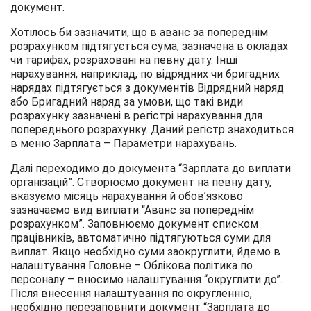
документ.
Хотілось би зазначити, що в аванс за попереднім
розрахунком підтягується сума, зазначена в окладах
чи тарифах, розраховані на певну дату. Інші
нарахування, наприклад, по відрядних чи бригадних
нарядах підтягується з документів Відрядний наряд
або Бригадний наряд за умови, що такі види
розрахунку зазначені в регістрі нарахування для
попереднього розрахунку. Даний регістр знаходиться
в меню Зарплата – Параметри нарахувань.
Далі переходимо до документа “Зарплата до виплати
організацій”. Створюємо документ на певну дату,
вказуємо місяць нарахування й обов’язково
зазначаємо вид виплати “Аванс за попереднім
розрахунком”. Заповнюємо документ списком
працівників, автоматично підтягуються суми для
виплат. Якщо необхідно суми заокруглити, йдемо в
налаштування Головне – Облікова політика по
персоналу – вносимо налаштування “округлити до”.
Після внесення налаштування по округленню,
необхідно перезаповнити документ “Зарплата до