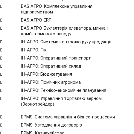
BAS АГРО. Комплексне управління
підприємством
BAS АГРО. ERP
BAS АГРО. Бухгалтерія елеватора, млина і
комбікормового заводу
ІН-АГРО: Система контролю руху продукції
ІН-АГРО: Тік
ІН-АГРО: Оперативний транспорт
ІН-АГРО: Оперативний склад
ІН-АГРО: Бюджетування
ІН-АГРО: Помічник агронома
ІН-АГРО: Техніко-економічне планування
ІН-АГРО: Управління торгівлею зерном
(Зернотрейдер)
BPMS. Система управління бізнес-процесами
BPМS. Узгодження договорів
BPМS. Казначейство