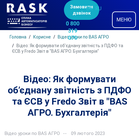
Замовити
UK
RU
дзвінок
МЕНЮ
0 800
319
Головна
Корисне
Відео уроки по BAS АГРО
070
Відео: Як формувати об’єднану звітність з ПДФО та
ЄСВ у Fredo Звіт в "BAS АГРО. Бухгалтерія"
Відео: Як формувати
об’єднану звітність з ПДФО
та ЄСВ у Fredo Звіт в "BAS
АГРО. Бухгалтерія"
Відео уроки по BAS АГРО
09 лютого 2023