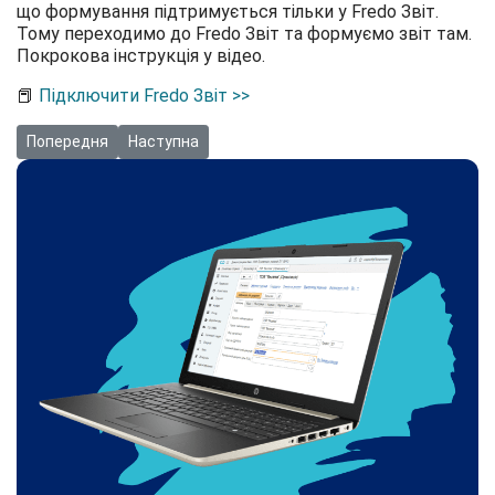
що формування підтримується тільки у Fredo Звіт.
Тому переходимо до Fredo Звіт та формуємо звіт там.
Покрокова інструкція у відео.
📕
Підключити Fredo Звіт >>
Попередня стаття: Відео: Як вивести додаткові дані в табличн
Наступна стаття: Відео: Як оформити відпустку п
Попередня
Наступна