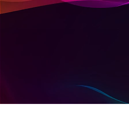
Автоматизуємо облік
та управління бізнесом