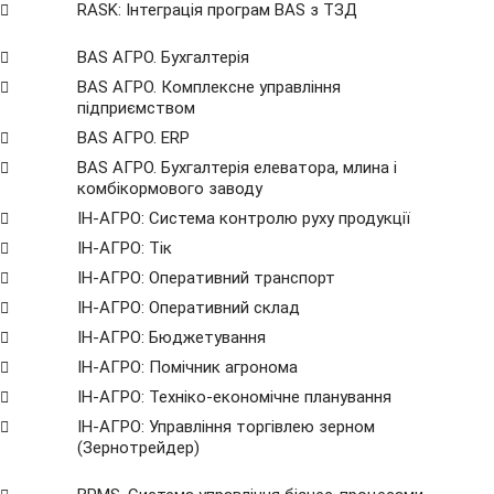
RASK: Інтеграція програм BAS з ТЗД
BAS АГРО. Бухгалтерія
BAS АГРО. Комплексне управління
підприємством
BAS АГРО. ERP
BAS АГРО. Бухгалтерія елеватора, млина і
комбікормового заводу
ІН-АГРО: Система контролю руху продукції
ІН-АГРО: Тік
ІН-АГРО: Оперативний транспорт
ІН-АГРО: Оперативний склад
ІН-АГРО: Бюджетування
ІН-АГРО: Помічник агронома
ІН-АГРО: Техніко-економічне планування
ІН-АГРО: Управління торгівлею зерном
(Зернотрейдер)