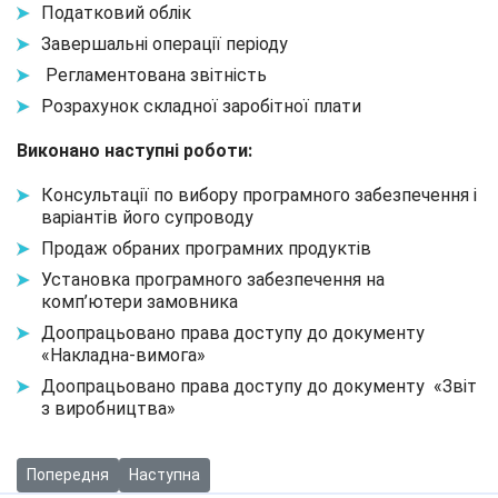
Податковий облік
Завершальні операції періоду
Регламентована звітність
Розрахунок складної заробітної плати
Виконано наступні роботи:
Консультації по вибору програмного забезпечення і
варіантів його супроводу
Продаж обраних програмних продуктів
Установка програмного забезпечення на
комп’ютери замовника
Доопрацьовано права доступу до документу
«Накладна-вимога»
Доопрацьовано права доступу до документу «Звіт
з виробництва»
Попередня стаття: Автоматизація бухгалтерського та податко
Наступна стаття: Автоматизовано 8 підприємств
Попередня
Наступна