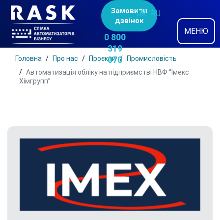
Замовити
UK
RU
дзвінок
МЕНЮ
0 800
319
Головна
Про нас
Проєкти
070
Промисловість
Автоматизація обліку на підприємстві НВФ “Імекс
Хімгрупп”