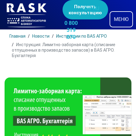
Получить
UK
RU
консультацию
МЕНЮ
0 800
319
Главная
Новости
Инструкции по BAS АГРО
070
Инструкция: Лимитно-заборная карта (списание
отпущенных в производство запасов) в BAS АГРО.
Бухгалтерія