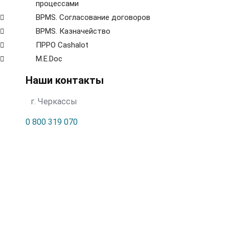
процессами
BPMS. Согласование договоров
BPМS. Казначейство
ПРРО Cashalot
M.E.Doc
Наши контакты
г. Черкассы
0 800 319 070
info@rask.ua
Перезвоните мне