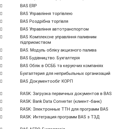
BAS ERP
BAS Управління торгівлею
BAS Роздрібна торгівля
BAS Управління автотранспортом
BAS Комплексне управління паливним
підприємством
BAS. Модуль обліку акцизного палива
BAS Будівництво. Бухгалтерія
BAS Облік в ОСББ та керуючих компаніях
Бухгалтерия для неприбыльных организаций
BAS Документообіг КОРП
RASK: Загрузка первичных документов в BAS
RASK: Bank Data Сonverter (клиент-банк)
RASK: Электронные ТТН для программ BAS
RASK: Интеграция программ BAS з ТЗД