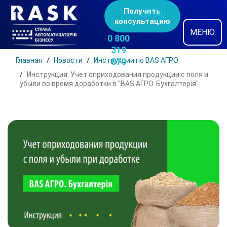
Получить
UK
RU
консультацию
МЕНЮ
0 800
319
Главная
Новости
Инструкции по BAS АГРО
070
Инструкция: Учет оприходования продукции с поля и
убыли во время доработки в "BAS АГРО. Бухгалтерія"