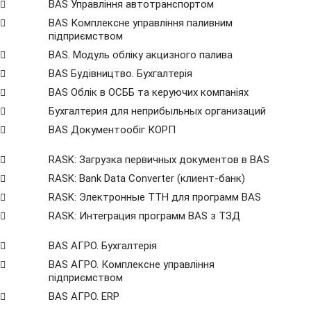
BAS Управління автотранспортом
BAS Комплексне управління паливним
підприємством
BAS. Модуль обліку акцизного палива
BAS Будівництво. Бухгалтерія
BAS Облік в ОСББ та керуючих компаніях
Бухгалтерия для неприбыльных организаций
BAS Документообіг КОРП
RASK: Загрузка первичных документов в BAS
RASK: Bank Data Сonverter (клиент-банк)
RASK: Электронные ТТН для программ BAS
RASK: Интеграция программ BAS з ТЗД
BAS АГРО. Бухгалтерія
BAS АГРО. Комплексне управління
підприємством
BAS АГРО. ERP