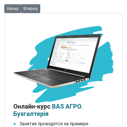
Предыдущий: Инструкция: Применение льготы НДФЛ для лиц, 
Следующий: Инструкция: Заполнение новых форм Нало
Назад
Вперед
Онлайн-курс
BAS АГРО.
Бухгалтерія
Занятия проводятся на примере