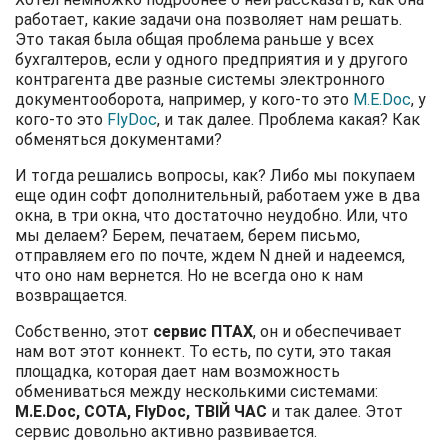
работает, какие задачи она позволяет нам решать.
Это такая была общая проблема раньше у всех
бухгалтеров, если у одного предприятия и у другого
контрагента две разные системы электронного
документооборота, например, у кого-то это
M.E.Doc
, у
кого-то это
FlyDoc
, и так далее. Проблема какая? Как
обменяться документами?
И тогда решались вопросы, как? Либо мы покупаем
еще один софт дополнительный, работаем уже в два
окна, в три окна, что достаточно неудобно. Или, что
мы делаем? Берем, печатаем, берем письмо,
отправляем его по почте, ждем N дней и надеемся,
что оно нам вернется. Но не всегда оно к нам
возвращается.
Собственно, этот
сервис ПТАХ
, он и обеспечивает
нам вот этот коннект. То есть, по сути, это такая
площадка, которая дает нам возможность
обмениваться между несколькими системами:
M.E.Doc, СОТА, FlyDoc, ТВІЙ ЧАС
и так далее. Этот
сервис довольно активно развивается.