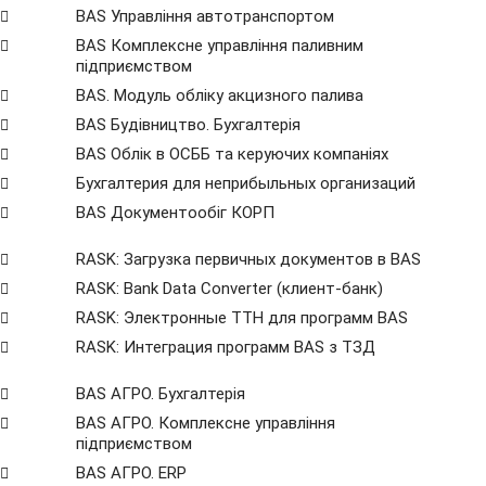
BAS Управління автотранспортом
BAS Комплексне управління паливним
підприємством
BAS. Модуль обліку акцизного палива
BAS Будівництво. Бухгалтерія
BAS Облік в ОСББ та керуючих компаніях
Бухгалтерия для неприбыльных организаций
BAS Документообіг КОРП
RASK: Загрузка первичных документов в BAS
RASK: Bank Data Сonverter (клиент-банк)
RASK: Электронные ТТН для программ BAS
RASK: Интеграция программ BAS з ТЗД
BAS АГРО. Бухгалтерія
BAS АГРО. Комплексне управління
підприємством
BAS АГРО. ERP