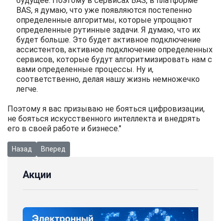
будущее. Поэтому в сервисах BAS, в платформе
BAS, я думаю, что уже появляются постепенно
определенные алгоритмы, которые упрощают
определенные рутинные задачи. Я думаю, что их
будет больше. Это будет активное подключение
ассистентов, активное подключение определенных
сервисов, которые будут алгоритмизировать нам с
вами определенные процессы. Ну и,
соответственно, делая нашу жизнь немножечко
легче.
Поэтому я вас призываю не бояться цифровизации,
не бояться искусственного интеллекта и внедрять
его в своей работе и бизнесе."
Предыдущий: Искусственный интеллект: как «говорить» с ним,
Следующий: Как подготовить компанию к проекту ав
Назад
Вперед
Акции