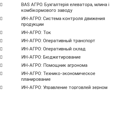
BAS АГРО. Бухгалтерія елеватора, млина і
комбікормового заводу
ИН-АГРО: Система контроля движения
продукции
ИН-АГРО: Ток
ИН-АГРО: Оперативный транспорт
ИН-АГРО: Оперативный склад
ИН-АГРО: Бюджетирование
ИН-АГРО: Помощник агронома
ИН-АГРО: Технико-экономическое
планирование
ИН-АГРО: Управление торговлей зерном
(Зернотрейдер)
ВРМS. Система управления бизнес-
процессами
BPMS. Согласование договоров
BPМS. Казначейство