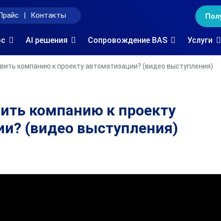
Прайс
|
Контакты
Пол
oc
AI решения
Сопровождение BAS
Услуги
вить компанию к проекту автоматизации? (видео выступления)
вить компанию к проекту
и? (видео выступления)