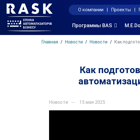
О компании
|
Проекты
|
Программы BAS
M.E.D
Главная
Новости
Новости
Как подгото
Как подгото
автоматизаци
Новости
15 мая 2025