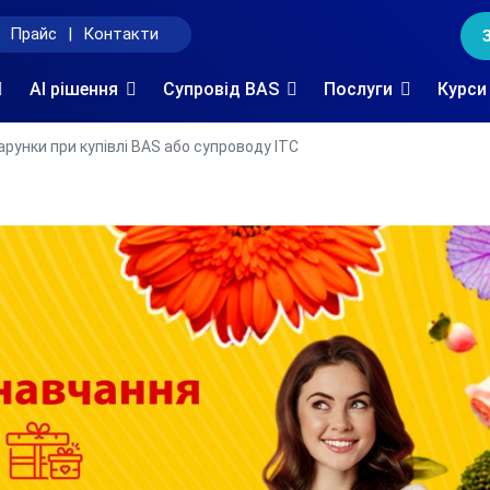
Прайс
|
Контакти
AI рішення
Супровід BAS
Послуги
Курси
рунки при купівлі BAS або супроводу ІТС