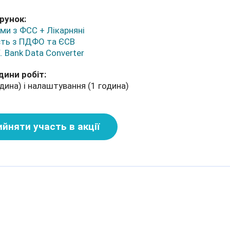
рунок:
ми з ФСС + Лікарняні
сть з ПДФО та ЄСВ
. Bank Data Сonverter
дини робіт:
дина) і налаштування (1 година)
йняти участь в акції