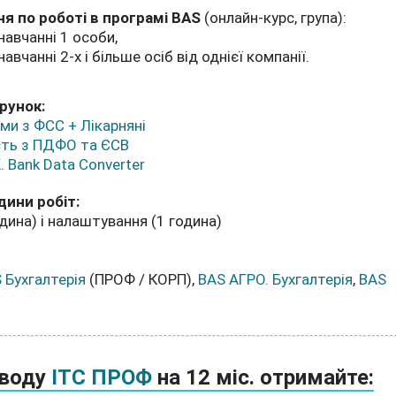
я по роботі в програмі BAS
(онлайн-курс, група):
авчанні 1 особи,
вчанні 2-х і більше осіб від однієї компанії.
рунок:
ми з ФСС + Лікарняні
сть з ПДФО та ЄСВ
. Bank Data Сonverter
дини робіт:
дина) і налаштування (1 година)
 Бухгалтерія
(ПРОФ / КОРП),
BAS АГРО. Бухгалтерія
,
BAS
оводу
ІТС ПРОФ
на 12 міс. отримайте: