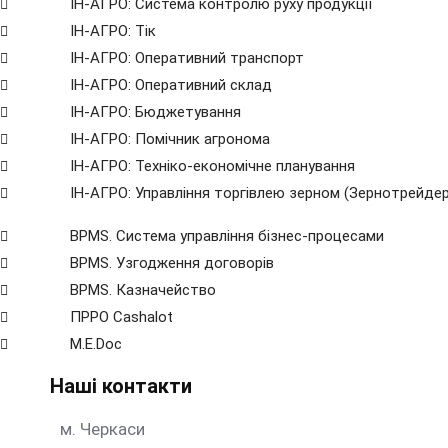
ІН-АГРО: Система контролю руху продукції
ІН-АГРО: Тік
ІН-АГРО: Оперативний транспорт
ІН-АГРО: Оперативний склад
ІН-АГРО: Бюджетування
ІН-АГРО: Помічник агронома
ІН-АГРО: Техніко-економічне планування
ІН-АГРО: Управління торгівлею зерном (Зернотрейдер
BPMS. Система управління бізнес-процесами
BPМS. Узгодження договорів
BPМS. Казначейство
ПРРО Cashalot
M.E.Doc
Наші контакти
м. Черкаси