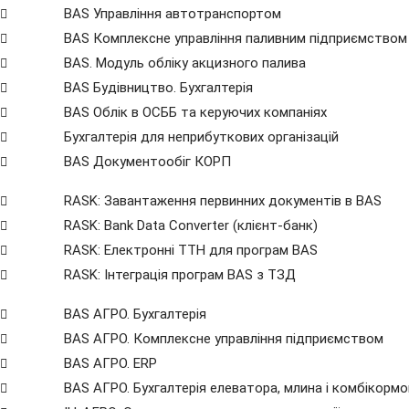
BAS Управління автотранспортом
BAS Комплексне управління паливним підприємством
BAS. Модуль обліку акцизного палива
BAS Будівництво. Бухгалтерія
BAS Облік в ОСББ та керуючих компаніях
Бухгалтерія для неприбуткових організацій
BAS Документообіг КОРП
RASK: Завантаження первинних документів в BAS
RASK: Bank Data Сonverter (клієнт-банк)
RASK: Електронні ТТН для програм BAS
RASK: Інтеграція програм BAS з ТЗД
BAS АГРО. Бухгалтерія
BAS АГРО. Комплексне управління підприємством
BAS АГРО. ERP
BAS АГРО. Бухгалтерія елеватора, млина і комбікорм