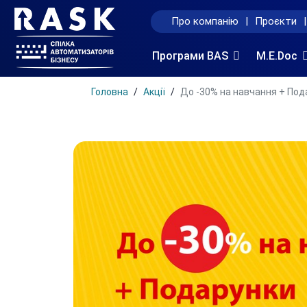
Про компанію
|
Проєкти
|
Програми BAS
M.E.Doc
Головна
Акції
До -30% на навчання + Пода