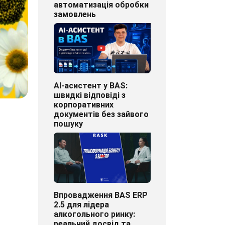
автоматизація обробки
замовлень
AI-асистент у BAS:
швидкі відповіді з
корпоративних
документів без зайвого
пошуку
Впровадження BAS ERP
2.5 для лідера
алкогольного ринку:
реальний досвід та