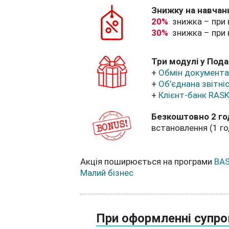
Знижку на навчанн
20%
знижка – при н
30%
знижка – при на
Три модулі у Пода
+
Обмін документа
+
Об’єднана звітні
+
Клієнт-банк RASK
Безкоштовно 2 го
встановлення (1 го
Акція поширюється на програми
BAS
Малий бізнес
При оформленні супр