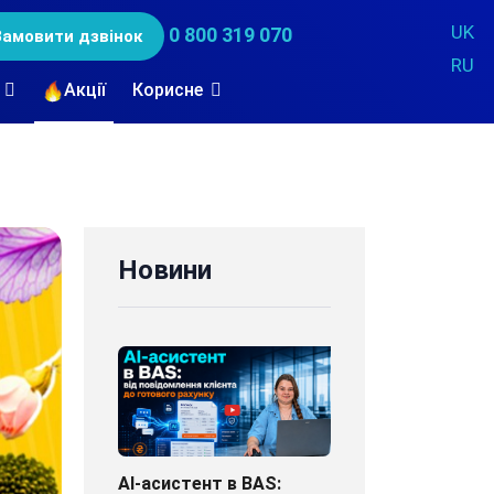
UK
0 800 319 070
Замовити дзвінок
RU
Акції
Корисне
Новини
AI-асистент в BAS: